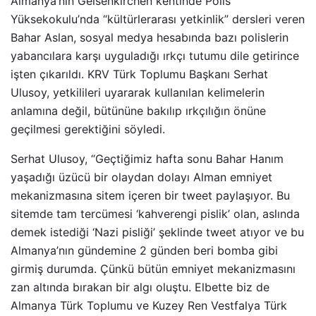
Almanya’nın Gelsenkirchen kentinde Polis
Yüksekokulu’nda “kültürlerarası yetkinlik” dersleri veren
Bahar Aslan, sosyal medya hesabında bazı polislerin
yabancılara karşı uyguladığı ırkçı tutumu dile getirince
işten çıkarıldı. KRV Türk Toplumu Başkanı Serhat
Ulusoy, yetkilileri uyararak kullanılan kelimelerin
anlamına değil, bütününe bakılıp ırkçılığın önüne
geçilmesi gerektiğini söyledi.
Serhat Ulusoy, “Geçtiğimiz hafta sonu Bahar Hanım
yaşadığı üzücü bir olaydan dolayı Alman emniyet
mekanizmasına sitem içeren bir tweet paylaşıyor. Bu
sitemde tam tercümesi ‘kahverengi pislik’ olan, aslında
demek istediği ‘Nazi pisliği’ şeklinde tweet atıyor ve bu
Almanya’nın gündemine 2 günden beri bomba gibi
girmiş durumda. Çünkü bütün emniyet mekanizmasını
zan altında bırakan bir algı oluştu. Elbette biz de
Almanya Türk Toplumu ve Kuzey Ren Vestfalya Türk