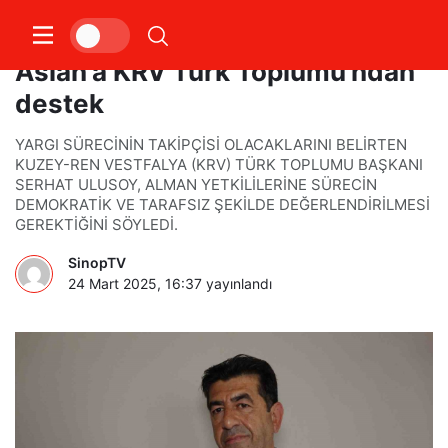
Irkçılığı dile getiren Bahar
Aslan’a KRV Türk Toplumu’ndan
destek
YARGI SÜRECİNİN TAKİPÇİSİ OLACAKLARINI BELİRTEN
KUZEY-REN VESTFALYA (KRV) TÜRK TOPLUMU BAŞKANI
SERHAT ULUSOY, ALMAN YETKİLİLERİNE SÜRECİN
DEMOKRATİK VE TARAFSIZ ŞEKİLDE DEĞERLENDİRİLMESİ
GEREKTİĞİNİ SÖYLEDİ.
SinopTV
24 Mart 2025, 16:37
yayınlandı