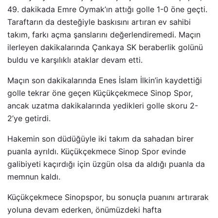
49. dakikada Emre Oymak’ın attığı golle 1-0 öne geçti.
Taraftarın da desteğiyle baskısını artıran ev sahibi
takım, farkı açma şanslarını değerlendiremedi. Maçın
ilerleyen dakikalarında Çankaya SK beraberlik golünü
buldu ve karşılıklı ataklar devam etti.
Maçın son dakikalarında Enes İslam İlkin’in kaydettiği
golle tekrar öne geçen Küçükçekmece Sinop Spor,
ancak uzatma dakikalarında yedikleri golle skoru 2-
2’ye getirdi.
Hakemin son düdüğüyle iki takım da sahadan birer
puanla ayrıldı. Küçükçekmece Sinop Spor evinde
galibiyeti kaçırdığı için üzgün olsa da aldığı puanla da
memnun kaldı.
Küçükçekmece Sinopspor, bu sonuçla puanını artırarak
yoluna devam ederken, önümüzdeki hafta