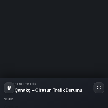
CANLI TRAFIK
⛶
Tam
Çanakçı – Giresun Trafik Durumu
ekra
ŞEHIR
Giresun