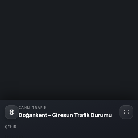
CANLI TRAFIK
⛶
Tam
Doğankent – Giresun Trafik Durumu
ekra
ŞEHIR
Giresun