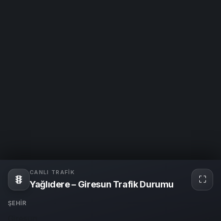
CANLI TRAFIK
⛶
Tam
Yağlıdere – Giresun Trafik Durumu
ekra
ŞEHIR
Giresun