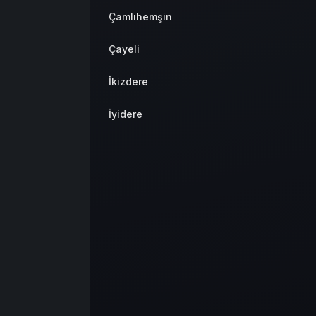
Çamlıhemşin
Çayeli
İkizdere
İyidere