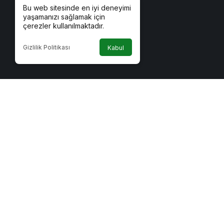
Bu web sitesinde en iyi deneyimi
yaşamanızı sağlamak için
çerezler kullanılmaktadır.
Gizlilik Politikası
Kabul
Kurumsal
Bağlantı
Yazarlarımız
Canlı TV
Künye
Gazete M