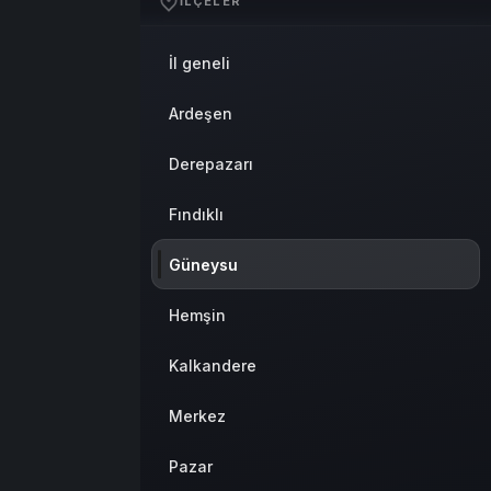
İLÇELER
Sistem Modu
Sistem modunu seçin.
İl geneli
Ardeşen
Derepazarı
Fındıklı
Güneysu
Hemşin
Kalkandere
Merkez
Pazar