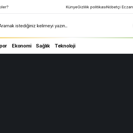
kiler?
Künye
Gizlilik politikası
Nöbetçi Eczan
Aramak istediğiniz kelimeyi yazın..
por
Ekonomi
Sağlık
Teknoloji