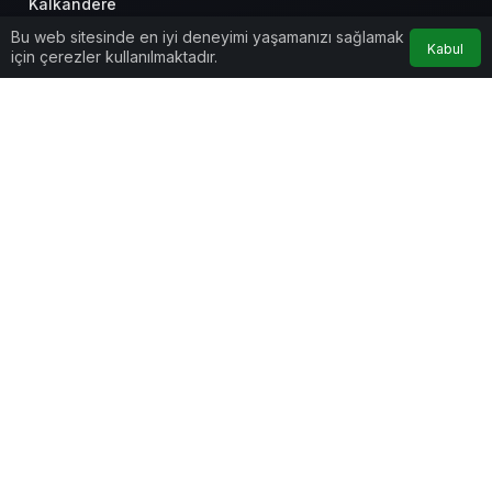
Kalkandere
Bu web sitesinde en iyi deneyimi yaşamanızı sağlamak
Kabul
Merkez
için çerezler kullanılmaktadır.
Pazar
Çamlıhemşin
Anasayfa
Akış
Hesabım
Çayeli
Kurumsal
İkizdere
Bağlantılar
İyidere
Popüler Sayfalar
Gündeme Dair
Yazarlarımız
Künye
Hesabım
İletişim
Gizlilik politikası