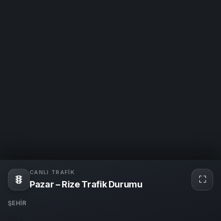
CANLI TRAFIK
⛶
Tam
Pazar – Rize Trafik Durumu
ekra
ŞEHIR
Rize