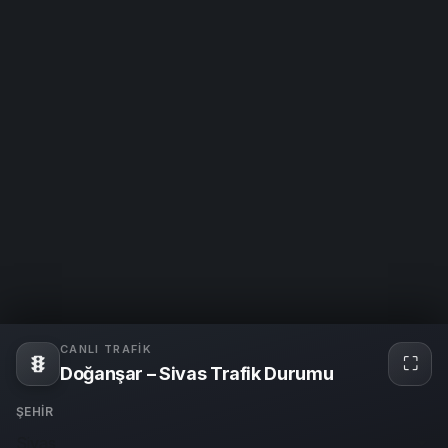
CANLI TRAFIK
⛶
Tam
Doğanşar – Sivas Trafik Durumu
ekra
ŞEHIR
Sivas