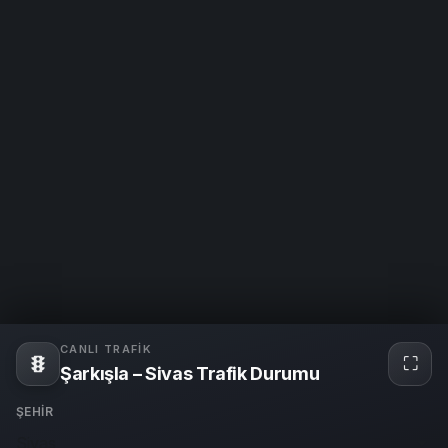
CANLI TRAFIK
⛶
Tam
Şarkışla – Sivas Trafik Durumu
ekra
ŞEHIR
Sivas