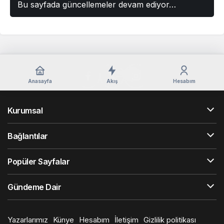
Bu sayfada güncellemeler devam ediyor…
Anasayfa
Akış
Hesabım
Kurumsal
Bağlantılar
Popüler Sayfalar
Gündeme Dair
Yazarlarımız
Künye
Hesabım
İletişim
Gizlilik politikası