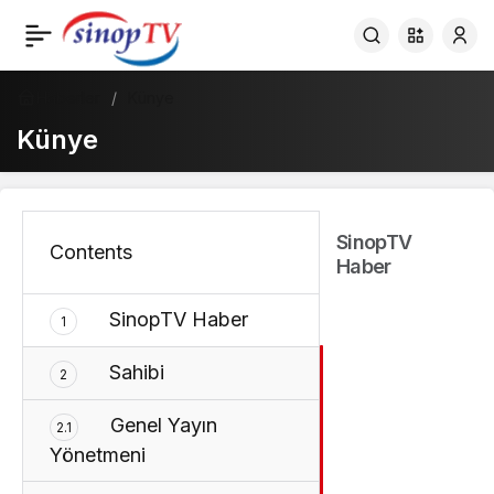
Haberler
Künye
Künye
SinopTV
Contents
Haber
SinopTV Haber
1
Sahibi
2
Genel Yayın
2.1
Yönetmeni