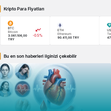
Kripto Para Fiyatları
BTC
ETH
U
Bitcoin
Ethereum
Te
-0.5%
3.061.106,00
90.411,00 TRY
47
TRY
Bu en son haberleri ilginizi çekebilir