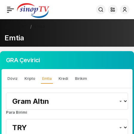
Haberler
Emtia
Emtia
GRA Çevirici
Döviz
Kripto
Emtia
Kredi
Birikim
Para Birimi