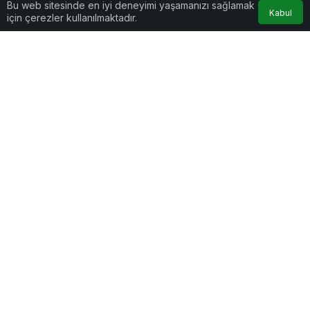
Bu web sitesinde en iyi deneyimi yaşamanızı sağlamak
Kabul
için çerezler kullanılmaktadır.
Sağlık
4 hafta önce
Sağlık
4 hafta önce
Soğuk duş beyni
Menopoz süreci nasıl
güçlendirir mi?
yönetilir?
Sağlık
4 hafta önce
Sağlık
4 hafta önce
Su ya da maden suyu