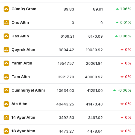
1.06%
Gümüş Gram
89.83
89.91
0.01%
Ons Altın
0
0
0.06%
Has Altın
6169.21
6170.09
0%
Çeyrek Altın
9804.42
10030.92
0%
Yarım Altın
19547.57
20061.84
0%
Tam Altın
39217.70
40000.97
-0.06%
Cumhuriyet Altını
40634.00
41251.00
0%
Ata Altın
40443.25
41473.40
0%
14 Ayar Altın
3492.83
3497.02
0%
18 Ayar Altın
4473.27
4478.64