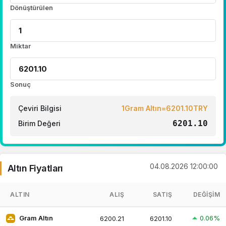
Dönüştürülen
Miktar
Sonuç
Çeviri Bilgisi
1Gram Altın=6201.10TRY
6201.10
Birim Değeri
04.08.2026 12:00:00
Altın Fiyatları
ALTIN
ALIŞ
SATIŞ
DEĞIŞIM
0.06%
Gram Altın
6200.21
6201.10