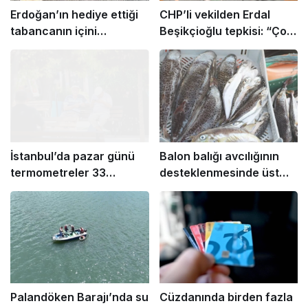
Erdoğan’ın hediye ettiği
CHP’li vekilden Erdal
tabancanın içini
Beşikçioğlu tepkisi: “Çok
sökecekler
yanlış yapıyor”
İstanbul’da pazar günü
Balon balığı avcılığının
termometreler 33
desteklenmesinde üst
dereceyi görecek
limitler yeniden belirlendi
Palandöken Barajı’nda su
Cüzdanında birden fazla