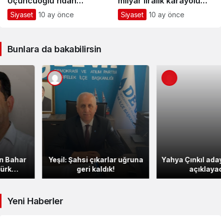
Üçüncüoğlu’ndan
milyar liralık karayolu
kararlılık vurgusu
yatırımı
Siyaset
10 ay önce
Siyaset
10 ay önce
Bunlara da bakabilirsin
Yeşil: Şahsi çıkarlar uğruna
Yahya Çınkıl aday adaylığını
geri kaldık!
açıklayacak
Yeni Haberler