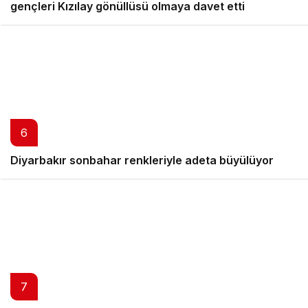
Cumhurbaşkanlığı İletişim Başkanı Fahrettin Altun,
gençleri Kızılay gönüllüsü olmaya davet etti
6
Diyarbakır sonbahar renkleriyle adeta büyülüyor
7