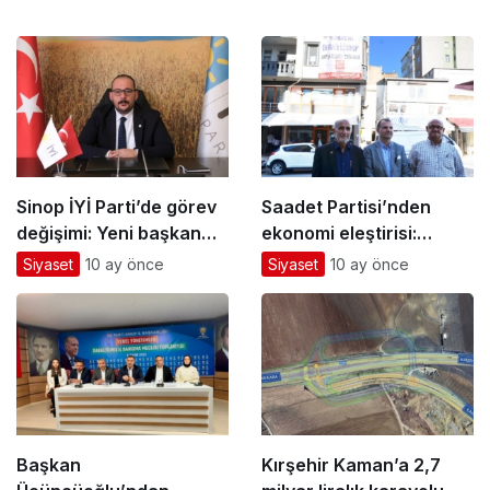
Sinop İYİ Parti’de görev
Saadet Partisi’nden
değişimi: Yeni başkan
ekonomi eleştirisi:
atandı
“Sinop bunu hak
Siyaset
10 ay önce
Siyaset
10 ay önce
etmiyor!”
Başkan
Kırşehir Kaman’a 2,7