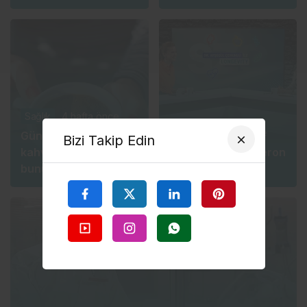
derin uykuya dalın
oldu
Sağlık
4 hafta önce
Sağlık
4 hafta önce
Günün ilk
Bizi Takip Edin
kahvesinden önce
Fazla kilo testosteron
bunu uygulamayınca
düşmanı
etkisi tam tersine
dönüyor