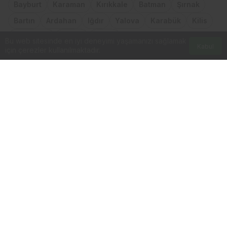
Bayburt
Karaman
Kırıkkale
Batman
Şırnak
Bartın
Ardahan
Iğdır
Yalova
Karabük
Kilis
Osmaniye
Düzce
Kıbrıs
Bu web sitesinde en iyi deneyimi yaşamanızı sağlamak
Kabul
için çerezler kullanılmaktadır.
Anasayfa
Akış
Hesabım
Kurumsal
Bağlantılar
Popüler Sayfalar
Gündeme Dair