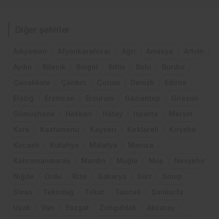
Diğer şehirler
Adıyaman
Afyonkarahisar
Ağrı
Amasya
Artvin
Aydın
Bilecik
Bingöl
Bitlis
Bolu
Burdur
Çanakkale
Çankırı
Çorum
Denizli
Edirne
Elazığ
Erzincan
Erzurum
Gaziantep
Giresun
Gümüşhane
Hakkari
Hatay
Isparta
Mersin
Kars
Kastamonu
Kayseri
Kırklareli
Kırşehir
Kocaeli
Kütahya
Malatya
Manisa
Kahramanmaraş
Mardin
Muğla
Muş
Nevşehir
Niğde
Ordu
Rize
Sakarya
Siirt
Sinop
Sivas
Tekirdağ
Tokat
Tunceli
Şanlıurfa
Uşak
Van
Yozgat
Zonguldak
Aksaray