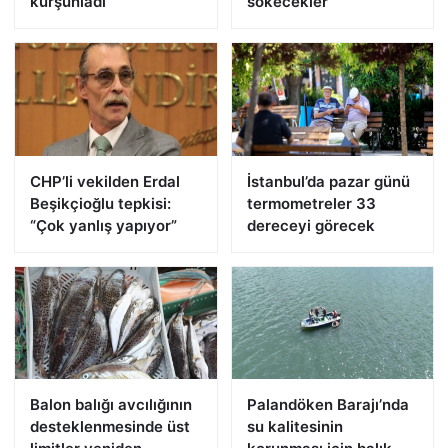
kurşunladı
sökecekler
CHP’li vekilden Erdal
İstanbul’da pazar günü
Beşikçioğlu tepkisi:
termometreler 33
“Çok yanlış yapıyor”
dereceyi görecek
Balon balığı avcılığının
Palandöken Barajı’nda
desteklenmesinde üst
su kalitesinin