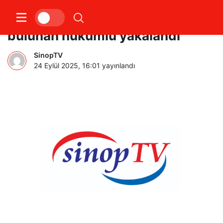
16 yıl kesinleşmiş hapis cezası
bulunan hükümlü yakalandı
SinopTV
24 Eylül 2025, 16:01
yayınlandı