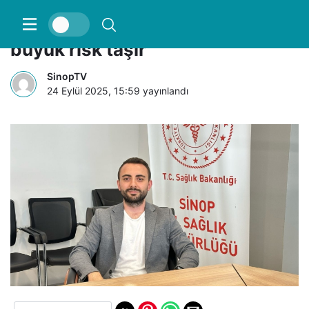
Arslan: “Bilinçsizce ilaç almak
büyük risk taşır”
SinopTV
24 Eylül 2025, 15:59
yayınlandı