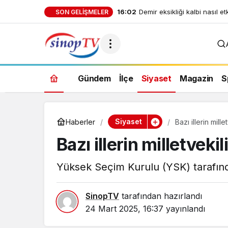
16:02
Demir eksikliği kalbi nasıl et
SON GELIŞMELER
Gündem
İlçe
Siyaset
Magazin
S
Siyaset
Haberler
Bazı illerin mille
Bazı illerin milletvekil
Yüksek Seçim Kurulu (YSK) tarafından 
SinopTV
tarafından hazırlandı
24 Mart 2025, 16:37
yayınlandı