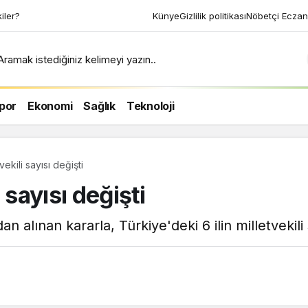
kiler?
Künye
Gizlilik politikası
Nöbetçi Eczan
Aramak istediğiniz kelimeyi yazın..
por
Ekonomi
Sağlık
Teknoloji
tvekili sayısı değişti
i sayısı değişti
alınan kararla, Türkiye'deki 6 ilin milletvekili s