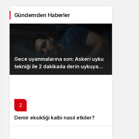
Sistem Modu
Sistem modunu seçin.
Gündemden Haberler
Gece uyanmalarına son: Askeri uyku
tekniği ile 2 dakikada derin uykuya
dalın
2
Demir eksikliği kalbi nasıl etkiler?