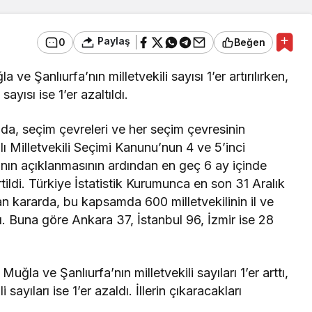
Paylaş
0
Beğen
ve Şanlıurfa’nın milletvekili sayısı 1’er artırılırken,
ayısı ise 1’er azaltıldı.
a, seçim çevreleri ve her seçim çevresinin
lı Milletvekili Seçimi Kanunu’nun 4 ve 5’inci
nın açıklanmasının ardından en geç 6 ay içinde
rtildi. Türkiye İstatistik Kurumunca en son 31 Aralık
lan kararda, bu kapsamda 600 milletvekilinin il ve
dı. Buna göre Ankara 37, İstanbul 96, İzmir ise 28
la ve Şanlıurfa’nın milletvekili sayıları 1’er arttı,
ayıları ise 1’er azaldı. İllerin çıkaracakları