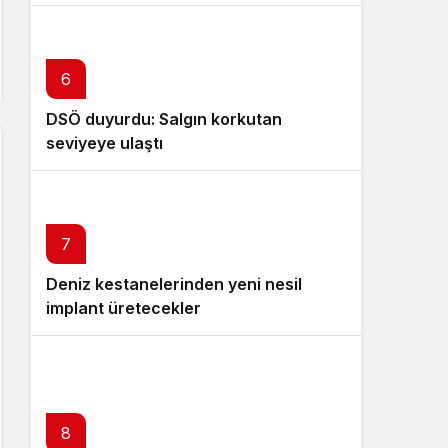
6
DSÖ duyurdu: Salgın korkutan
seviyeye ulaştı
7
Deniz kestanelerinden yeni nesil
implant üretecekler
8