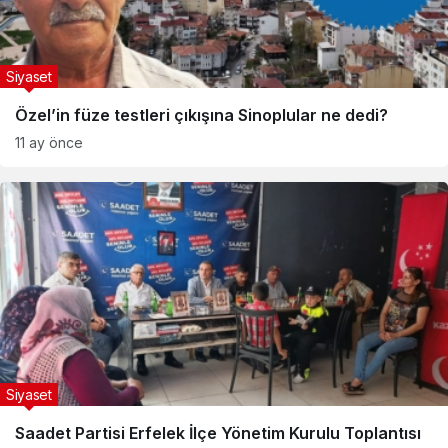
Siyaset
Özel’in füze testleri çıkışına Sinoplular ne dedi?
11 ay önce
Siyaset
Saadet Partisi Erfelek İlçe Yönetim Kurulu Toplantısı