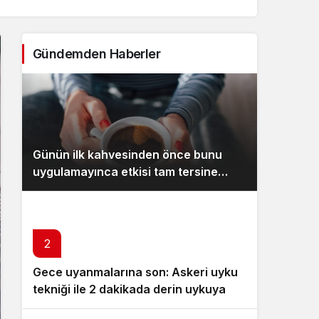
Sistem Modu
Sistem modunu seçin.
Gündemden Haberler
Günün ilk kahvesinden önce bunu
uygulamayınca etkisi tam tersine
dönüyor
2
Gece uyanmalarına son: Askeri uyku
tekniği ile 2 dakikada derin uykuya
dalın