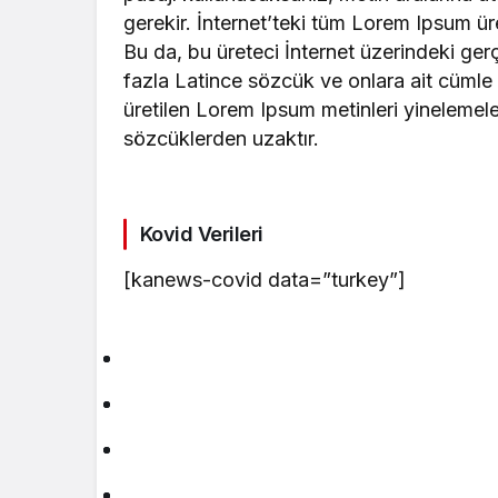
gerekir. İnternet’teki tüm Lorem Ipsum üre
Bu da, bu üreteci İnternet üzerindeki ge
fazla Latince sözcük ve onlara ait cümle y
üretilen Lorem Ipsum metinleri yinelemel
sözcüklerden uzaktır.
Kovid Verileri
[kanews-covid data=”turkey”]