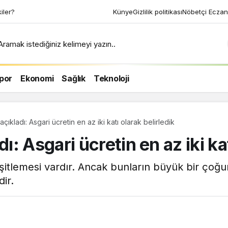
ri uyku tekniği ile 2
Künye
Gizlilik politikası
Nöbetçi Eczan
n
Aramak istediğiniz kelimeyi yazın..
por
Ekonomi
Sağlık
Teknoloji
kladı: Asgari ücretin en az iki katı olarak belirledik
 Asgari ücretin en az iki kat
itlemesi vardır. Ancak bunların büyük bir çoğu
ir.