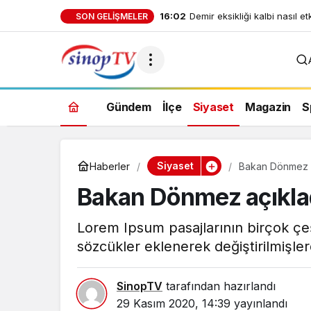
16:02
Gece uyanmalarına son: Aske
SON GELIŞMELER
dakikada derin uykuya dalı
Gündem
İlçe
Siyaset
Magazin
S
Siyaset
Haberler
Bakan Dönmez açı
Bakan Dönmez açıkladı:
Lorem Ipsum pasajlarının birçok çeş
sözcükler eklenerek değiştirilmişlerd
SinopTV
tarafından hazırlandı
29 Kasım 2020, 14:39
yayınlandı