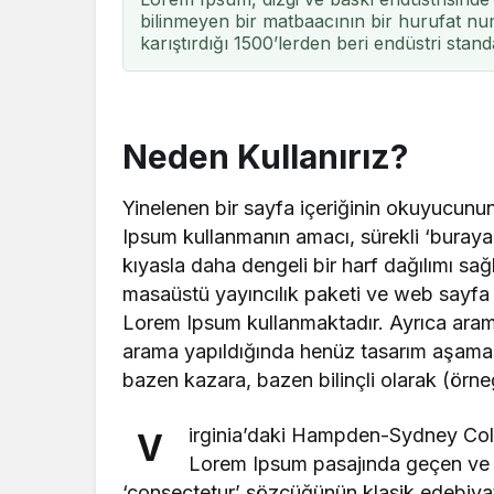
bilinmeyen bir matbaacının bir hurufat num
karıştırdığı 1500’lerden beri endüstri stand
Neden Kullanırız?
Yinelenen bir sayfa içeriğinin okuyucunun 
Ipsum kullanmanın amacı, sürekli ‘buray
kıyasla daha dengeli bir harf dağılımı sa
masaüstü yayıncılık paketi ve web sayfa d
Lorem Ipsum kullanmaktadır. Ayrıca arama
arama yapıldığında henüz tasarım aşamasınd
bazen kazara, bazen bilinçli olarak (örneğin
irginia’daki Hampden-Sydney Coll
V
Lorem Ipsum pasajında geçen ve a
‘consectetur’ sözcüğünün klasik edebiyat