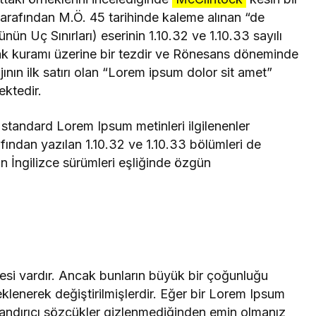
arafından M.Ö. 45 tarihinde kaleme alınan “de
n Uç Sınırları) eserinin 1.10.32 ve 1.10.33 sayılı
lak kuramı üzerine bir tezdir ve Rönesans döneminde
ın ilk satırı olan “Lorem ipsum dolor sit amet”
ektedir.
 standard Lorem Ipsum metinleri ilgilenenler
rafından yazılan 1.10.32 ve 1.10.33 bölümleri de
n İngilizce sürümleri eşliğinde özgün
esi vardır. Ancak bunların büyük bir çoğunluğu
klenerek değiştirilmişlerdir. Eğer bir Lorem Ipsum
utandırıcı sözcükler gizlenmediğinden emin olmanız