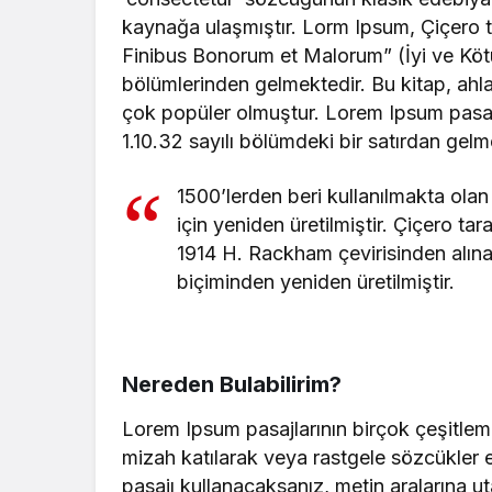
kaynağa ulaşmıştır. Lorm Ipsum, Çiçero t
Finibus Bonorum et Malorum” (İyi ve Kötünü
bölümlerinden gelmektedir. Bu kitap, ah
çok popüler olmuştur. Lorem Ipsum pasajın
1.10.32 sayılı bölümdeki bir satırdan gelm
1500’lerden beri kullanılmakta olan
için yeniden üretilmiştir. Çiçero ta
1914 H. Rackham çevirisinden alına
biçiminden yeniden üretilmiştir.
Nereden Bulabilirim?
Lorem Ipsum pasajlarının birçok çeşitlem
mizah katılarak veya rastgele sözcükler e
pasajı kullanacaksanız, metin aralarına 