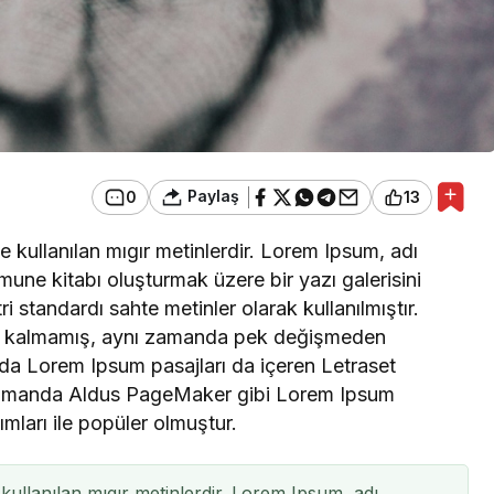
Paylaş
0
13
 kullanılan mıgır metinlerdir. Lorem Ipsum, adı
mune kitabı oluşturmak üzere bir yazı galerisini
ri standardı sahte metinler olarak kullanılmıştır.
le kalmamış, aynı zamanda pek değişmeden
arda Lorem Ipsum pasajları da içeren Letraset
n zamanda Aldus PageMaker gibi Lorem Ipsum
ımları ile popüler olmuştur.
kullanılan mıgır metinlerdir. Lorem Ipsum, adı