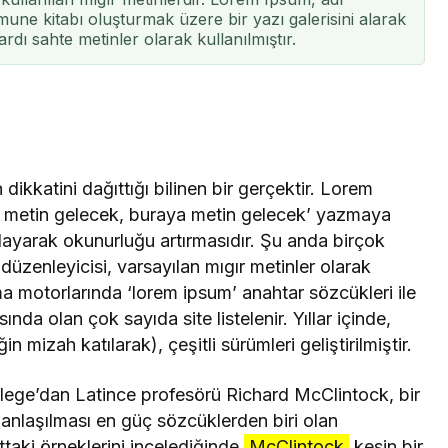
une kitabı oluşturmak üzere bir yazı galerisini alarak
ardı sahte metinler olarak kullanılmıştır.
dikkatini dağıttığı bilinen bir gerçektir. Lorem
a metin gelecek, buraya metin gelecek’ yazmaya
ğlayarak okunurluğu artırmasıdır. Şu anda birçok
üzenleyicisi, varsayılan mıgır metinler olarak
 motorlarında ‘lorem ipsum’ anahtar sözcükleri ile
a olan çok sayıda site listelenir. Yıllar içinde,
 mizah katılarak), çeşitli sürümleri geliştirilmiştir.
ege’dan Latince profesörü Richard McClintock, bir
nlaşılması en güç sözcüklerden biri olan
taki örneklerini incelediğinde
McClintock
kesin bir