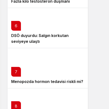
Fazla kilo testosteron düşmanı
6
DSÖ duyurdu: Salgın korkutan
seviyeye ulaştı
7
Menopozda hormon tedavisi riskli mi?
8