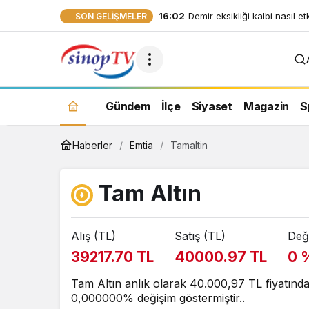
16:02
Demir eksikliği kalbi nasıl et
SON GELIŞMELER
Gündem
İlçe
Siyaset
Magazin
S
Haberler
Emtia
Tamaltin
Tam Altın
Alış (TL)
Satış (TL)
Değ
39217.70 TL
40000.97 TL
0 
Tam Altın anlık olarak 40.000,97 TL fiyatında
0,000000% değişim göstermiştir..