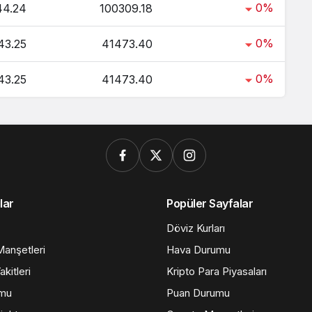
0%
44.24
100309.18
0%
43.25
41473.40
0%
43.25
41473.40
lar
Popüler Sayfalar
Döviz Kurları
anşetleri
Hava Durumu
kitleri
Kripto Para Piyasaları
umu
Puan Durumu