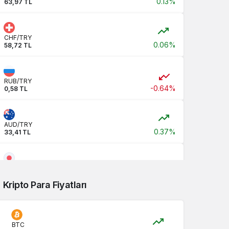
0.13%
63,97 TL
Sistem Modu
Sistem modunu seçin.
CHF/TRY
0.06%
58,72 TL
RUB/TRY
-0.64%
0,58 TL
AUD/TRY
0.37%
33,41 TL
JPY/TRY
0,00 TL
Kripto Para Fiyatları
CNY/TRY
0.12%
7,04 TL
BTC