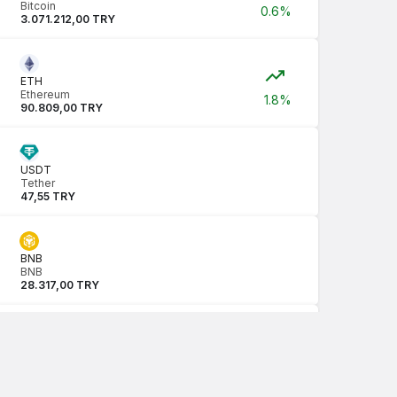
Bitcoin
0.6%
3.071.212,00 TRY
ETH
Ethereum
1.8%
90.809,00 TRY
USDT
Tether
47,55 TRY
BNB
BNB
28.317,00 TRY
USDC
USDC
47,57 TRY