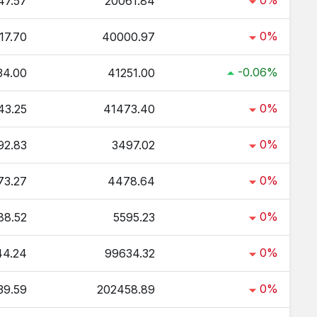
0%
47.57
20061.84
0%
17.70
40000.97
-0.06%
34.00
41251.00
0%
43.25
41473.40
0%
92.83
3497.02
0%
73.27
4478.64
0%
88.52
5595.23
0%
44.24
99634.32
0%
39.59
202458.89