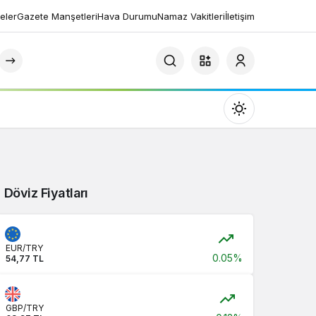
eler
Gazete Manşetleri
Hava Durumu
Namaz Vakitleri
İletişim
Mod
değiştir
Döviz Fiyatları
Gündüz Modu
Gündüz modunu seçin.
EUR/TRY
0.05%
54,77 TL
Gece Modu
Gece modunu seçin.
GBP/TRY