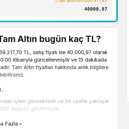
1Tam Altın=40000.97TRY
40000.97
 Tam Altın bugün kaç TL?
 39.217,70 TL, satış fiyatı ise 40.000,97 olarak
00:00 itibarıyla güncellenmiştir ve 15 dakikada
dır. Tam Altın fiyatları hakkında anlık bilgilere
ebilirsiniz.
ü.
ından işlem görmektedir ve 24 saatlik yaklaşık
000 değişim göstermiştir..
ın üstünde yer alan çevirici aracını kullanarak
a Fazla