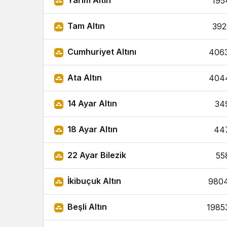
Yarım Altın
195
Tam Altın
392
Cumhuriyet Altını
406
Ata Altın
404
14 Ayar Altın
34
18 Ayar Altın
44
22 Ayar Bilezik
55
İkibuçuk Altın
980
Beşli Altın
1985