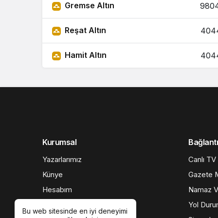
Gremse Altın
980
Reşat Altın
404
Hamit Altın
404
Kurumsal
Bağlantı
Yazarlarımız
Canlı TV
Künye
Gazete M
Hesabım
Namaz Va
İletişim
Yol Dur
Bu web sitesinde en iyi deneyimi