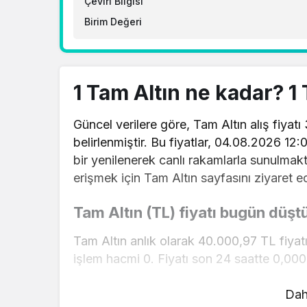
Çeviri Bilgisi
Birim Değeri
1 Tam Altın ne kadar? 1
Güncel verilere göre, Tam Altın alış fiyatı
belirlenmiştir. Bu fiyatlar, 04.08.2026 12:
bir yenilenerek canlı rakamlarla sunulmakta
erişmek için Tam Altın sayfasını ziyaret ed
Tam Altın (TL) fiyatı bugün düşt
Tam Altın anlık olarak 40.000,97 TL fiyat
işlem hacmi 0. Fiyatı son 24 saatte 0,000
Tam Altın hesaplama işlemleri için, sayfan
Dah