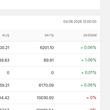
r şekilde çevirme işlemlerinizi
 hakkında detaylı bilgi ve anlık güncellemeler için
04.08.2026 12:00:00
aç TL ?
 Kaç TL ?
ALIŞ
SATIŞ
DEĞIŞIM
ç TL ?
0.06%
00.21
6201.10
ltın Kaç TL ?
 TL ?
1.06%
89.83
89.91
0.01%
0
0
0.06%
69.21
6170.09
0%
04.42
10030.92