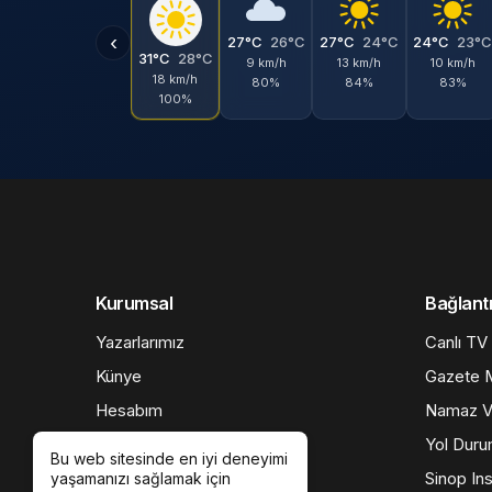
‹
27°C
26°C
27°C
24°C
24°C
23°
31°C
28°C
9 km/h
13 km/h
10 km/h
18 km/h
80%
84%
83%
100%
Kurumsal
Bağlantı
Yazarlarımız
Canlı TV
Künye
Gazete M
Hesabım
Namaz Va
İletişim
Yol Dur
Bu web sitesinde en iyi deneyimi
Gizlilik politikası
Sinop Ins
yaşamanızı sağlamak için