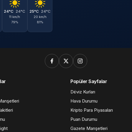
C
24°C
24°C
25°C
24°C
11 km/h
20 km/h
79%
81%
lar
Popüler Sayfalar
Döviz Kurları
anşetleri
Hava Durumu
kitleri
Kripto Para Piyasaları
umu
Puan Durumu
ight
Gazete Manşetleri