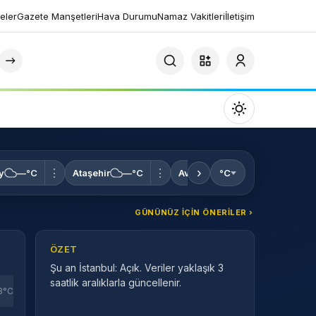
eler
Gazete Manşetleri
Hava Durumu
Namaz Vakitleri
İletişim
Mod
değiştir
›
⋮
⋮
⋮
y
—°C
Ataşehir
—°C
Avcılar
°C
—°C
Bağcıla
GÜNÜNÜZ IÇIN ÖNERILER ›
Gündüz Modu
Gündüz modunu seçin.
ÖZET
Şu an İstanbul: Açık. Veriler yaklaşık 3
Gece Modu
saatlik aralıklarla güncellenir.
Gece modunu seçin.
8°C