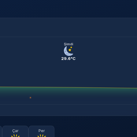
Şimdi
29.6°C
☀
Çar
Per