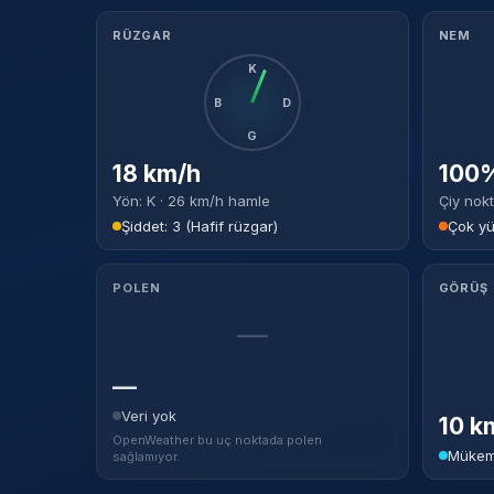
RÜZGAR
NEM
K
B
D
G
18 km/h
100%
Yön: K · 26 km/h hamle
Çiy nokt
Şiddet: 3 (Hafif rüzgar)
Çok y
POLEN
GÖRÜŞ
—
—
Veri yok
10 k
OpenWeather bu uç noktada polen
Mükem
sağlamıyor.