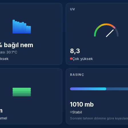
UV
 bağıl nem
8,3
ası 30.1°C
üksek
Çok yüksek
BASINÇ
1010 mb
m
Stabil
mel
Sonraki tahmin dilimine göre kıyaslam