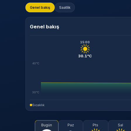
Genel bakış
Saatlik
Genel bakış
15:00
30.1°C
40°C
30°C
Sıcaklık
Bugün
Paz
Pts
Sal