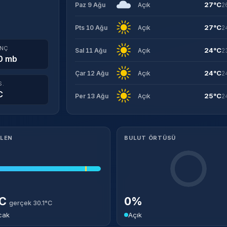
27°C
Paz 9 Ağu
Açık
2
27°C
Pts 10 Ağu
Açık
2
INÇ
24°C
Sal 11 Ağu
Açık
2
0 mb
24°C
Çar 12 Ağu
Açık
2
S.
C
25°C
Per 13 Ağu
Açık
2
ILEN
BULUT ÖRTÜSÜ
°C
0%
gerçek 30.1°C
cak
Açık