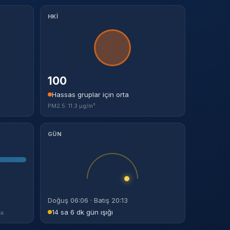
HKİ
100
Hassas gruplar için orta
PM2.5: 11.3 µg/m³
GÜN
Doğuş 06:06 · Batış 20:13
14 sa 6 dk gün ışığı
a.