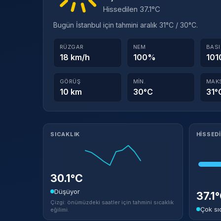
Hissedilen 37.1°C
Bugün İstanbul için tahmini aralık 31°C / 30°C.
RÜZGAR
NEM
BAS
18 km/h
100%
101
GÖRÜŞ
MIN.
MAK
10 km
30°C
31°
Meteorolojik ayrıntılar
SICAKLIK
HISSED
30.1°C
Düşüyor
37.1
Çizgi: önümüzdeki saatler için tahmini sıcaklık
Çok sı
eğilimi.