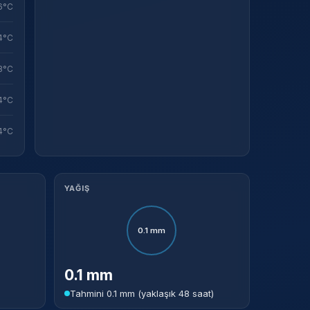
6°C
Sistem Modu
Sistem modunu seçin.
4°C
3°C
4°C
4°C
YAĞIŞ
0.1 mm
0.1 mm
Tahmini 0.1 mm (yaklaşık 48 saat)