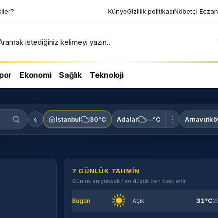
kiler?
Künye
Gizlilik politikası
Nöbetçi Eczan
Aramak istediğiniz kelimeyi yazın..
por
Ekonomi
Sağlık
Teknoloji
‹
⋮
İstanbul
30°C
Adalar
—°C
Arnavutkö
7 GÜNLÜK TAHMIN
Günlük en yüksek / en düşük den özetlenir.
31°C
Bugün
Açık
2