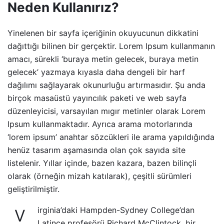
Neden Kullanırız?
Yinelenen bir sayfa içeriğinin okuyucunun dikkatini
dağıttığı bilinen bir gerçektir. Lorem Ipsum kullanmanın
amacı, sürekli ‘buraya metin gelecek, buraya metin
gelecek’ yazmaya kıyasla daha dengeli bir harf
dağılımı sağlayarak okunurluğu artırmasıdır. Şu anda
birçok masaüstü yayıncılık paketi ve web sayfa
düzenleyicisi, varsayılan mıgır metinler olarak Lorem
Ipsum kullanmaktadır. Ayrıca arama motorlarında
‘lorem ipsum’ anahtar sözcükleri ile arama yapıldığında
henüz tasarım aşamasında olan çok sayıda site
listelenir. Yıllar içinde, bazen kazara, bazen bilinçli
olarak (örneğin mizah katılarak), çeşitli sürümleri
geliştirilmiştir.
irginia’daki Hampden-Sydney College’dan
V
Latince profesörü Richard McClintock, bir