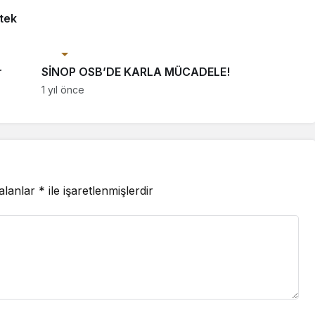
tek
Ekonomi
r
SİNOP OSB’DE KARLA MÜCADELE!
1 yıl önce
 alanlar
*
ile işaretlenmişlerdir