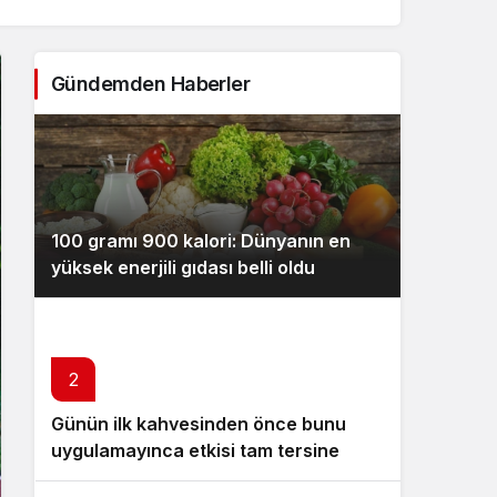
Sistem Modu
Sistem modunu seçin.
Gündemden Haberler
100 gramı 900 kalori: Dünyanın en
yüksek enerjili gıdası belli oldu
2
Günün ilk kahvesinden önce bunu
uygulamayınca etkisi tam tersine
dönüyor