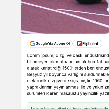
Google'da Abone Ol
Lorem Ipsum, dizgi ve baskı endüstrisinde
bilinmeyen bir matbaacının bir hurufat nu
alarak karıştırdığı 1500’lerden beri endüst
Beşyüz yıl boyunca varlığını sürdürmek
elektronik dizgiye de sıçramıştır. 1960’l
yapraklarının yayınlanması ile ve yakı
sürümleri içeren masaüstü yayıncılık yazıl
Lorem Ipsum, dizgi ve baskı endüstrisinde 