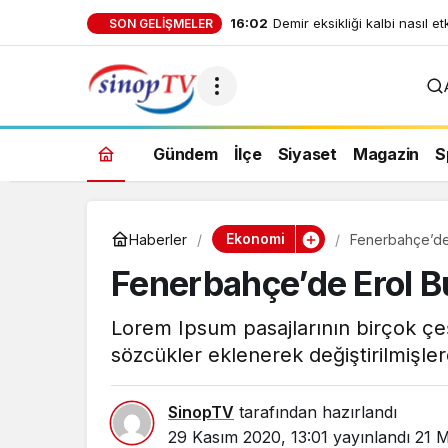
SON GELIŞMELER
Gündem
İlçe
Siyaset
Magazin
S
Ekonomi
Haberler
Fenerbahçe’de E
Fenerbahçe’de Erol Bu
Lorem Ipsum pasajlarının birçok çeş
sözcükler eklenerek değiştirilmişlerd
SinopTV
tarafından hazırlandı
29 Kasım 2020, 13:01
yayınlandı
21 M