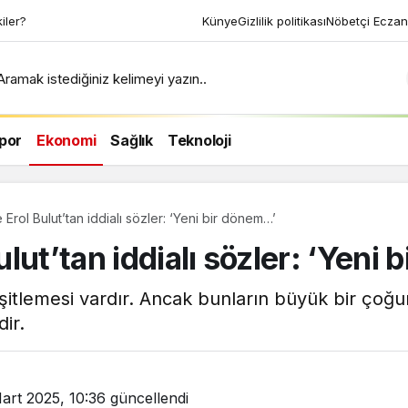
Künye
Gizlilik politikası
Nöbetçi Eczan
Aramak istediğiniz kelimeyi yazın..
por
Ekonomi
Sağlık
Teknoloji
rol Bulut’tan iddialı sözler: ‘Yeni bir dönem…’
lut’tan iddialı sözler: ‘Yeni
itlemesi vardır. Ancak bunların büyük bir çoğu
ir.
art 2025, 10:36
güncellendi