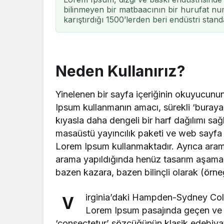
bilinmeyen bir matbaacının bir hurufat num
karıştırdığı 1500’lerden beri endüstri stand
Neden Kullanırız?
Yinelenen bir sayfa içeriğinin okuyucunun 
Ipsum kullanmanın amacı, sürekli ‘buray
kıyasla daha dengeli bir harf dağılımı sa
masaüstü yayıncılık paketi ve web sayfa d
Lorem Ipsum kullanmaktadır. Ayrıca arama
arama yapıldığında henüz tasarım aşamasınd
bazen kazara, bazen bilinçli olarak (örneğin
irginia’daki Hampden-Sydney Coll
V
Lorem Ipsum pasajında geçen ve a
‘consectetur’ sözcüğünün klasik edebiyat