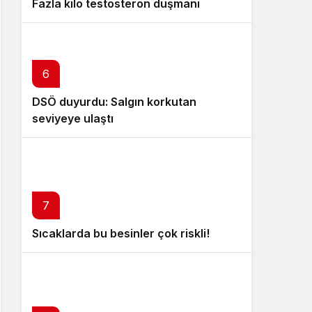
Fazla kilo testosteron düşmanı
6
DSÖ duyurdu: Salgın korkutan
seviyeye ulaştı
7
Sıcaklarda bu besinler çok riskli!