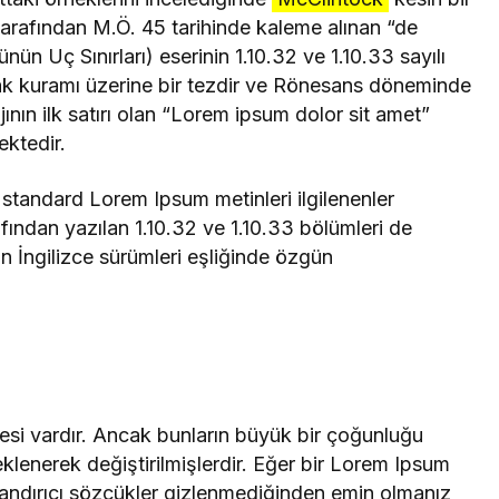
arafından M.Ö. 45 tarihinde kaleme alınan “de
n Uç Sınırları) eserinin 1.10.32 ve 1.10.33 sayılı
lak kuramı üzerine bir tezdir ve Rönesans döneminde
ın ilk satırı olan “Lorem ipsum dolor sit amet”
ektedir.
 standard Lorem Ipsum metinleri ilgilenenler
rafından yazılan 1.10.32 ve 1.10.33 bölümleri de
n İngilizce sürümleri eşliğinde özgün
esi vardır. Ancak bunların büyük bir çoğunluğu
klenerek değiştirilmişlerdir. Eğer bir Lorem Ipsum
utandırıcı sözcükler gizlenmediğinden emin olmanız