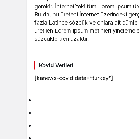
gerekir. İnternet’teki tüm Lorem Ipsum üre
Bu da, bu üreteci İnternet üzerindeki ge
fazla Latince sözcük ve onlara ait cümle y
üretilen Lorem Ipsum metinleri yinelemel
sözcüklerden uzaktır.
Kovid Verileri
[kanews-covid data=”turkey”]