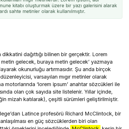
une kitabı oluşturmak üzere bir yazı galerisini alarak
ardı sahte metinler olarak kullanılmıştır.
dikkatini dağıttığı bilinen bir gerçektir. Lorem
a metin gelecek, buraya metin gelecek’ yazmaya
ğlayarak okunurluğu artırmasıdır. Şu anda birçok
üzenleyicisi, varsayılan mıgır metinler olarak
 motorlarında ‘lorem ipsum’ anahtar sözcükleri ile
a olan çok sayıda site listelenir. Yıllar içinde,
 mizah katılarak), çeşitli sürümleri geliştirilmiştir.
ege’dan Latince profesörü Richard McClintock, bir
nlaşılması en güç sözcüklerden biri olan
taki örneklerini incelediğinde
McClintock
kesin bir