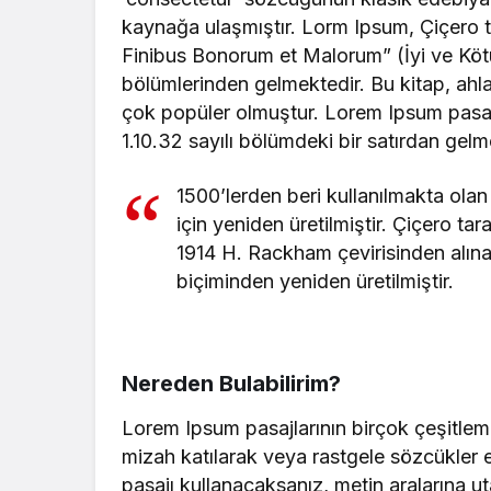
kaynağa ulaşmıştır. Lorm Ipsum, Çiçero t
Finibus Bonorum et Malorum” (İyi ve Kötünü
bölümlerinden gelmektedir. Bu kitap, ah
çok popüler olmuştur. Lorem Ipsum pasajın
1.10.32 sayılı bölümdeki bir satırdan gelm
1500’lerden beri kullanılmakta olan
için yeniden üretilmiştir. Çiçero ta
1914 H. Rackham çevirisinden alına
biçiminden yeniden üretilmiştir.
Nereden Bulabilirim?
Lorem Ipsum pasajlarının birçok çeşitlem
mizah katılarak veya rastgele sözcükler e
pasajı kullanacaksanız, metin aralarına 