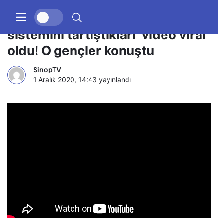
Sosyal medyada ‘Güneş
sistemini tartıştıkları’ video viral
oldu! O gençler konuştu
SinopTV
1 Aralık 2020, 14:43
yayınlandı