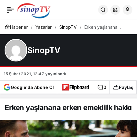
Erken yaşlanana erken
0
emeklilik hakkı
Haberler
Yazarlar
SinopTV
Erken yaşlanana
erken emeklilik hakkı
SinopTV
15 Şubat 2021, 13:47
yayınlandı
Google'da Abone Ol
0
Paylaş
Erken yaşlanana erken emeklilik hakkı