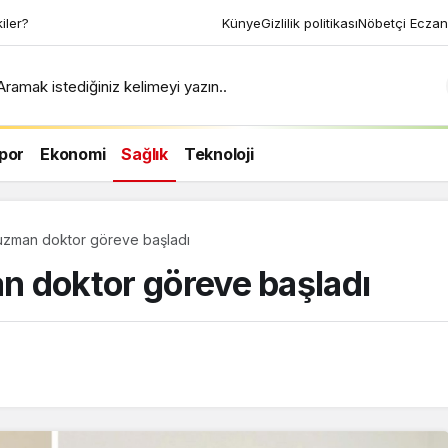
kiler?
Künye
Gizlilik politikası
Nöbetçi Eczan
Aramak istediğiniz kelimeyi yazın..
por
Ekonomi
Sağlık
Teknoloji
i uzman doktor göreve başladı
an doktor göreve başladı