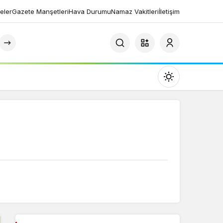
eler
Gazete Manşetleri
Hava Durumu
Namaz Vakitleri
İletişim
Mod
değiştir
Gündüz Modu
Gündüz modunu seçin.
Gece Modu
Gece modunu seçin.