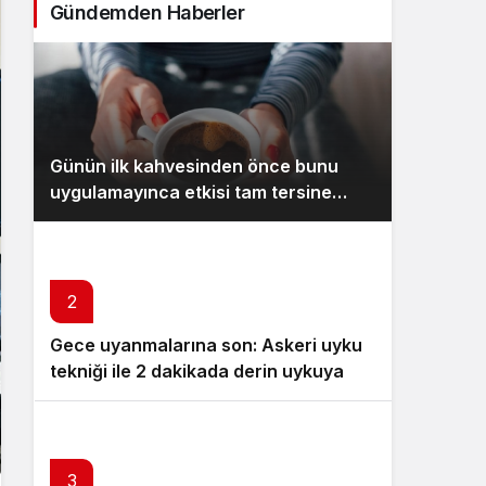
Gündemden Haberler
Sistem Modu
Sistem modunu seçin.
Günün ilk kahvesinden önce bunu
uygulamayınca etkisi tam tersine
dönüyor
2
Gece uyanmalarına son: Askeri uyku
tekniği ile 2 dakikada derin uykuya
dalın
3