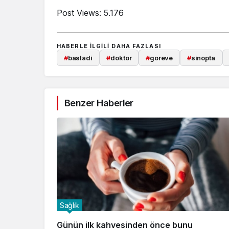
Post Views:
5.176
HABERLE ILGILI DAHA FAZLASI
#
basladi
#
doktor
#
goreve
#
sinopta
Benzer Haberler
Sağlık
Günün ilk kahvesinden önce bunu