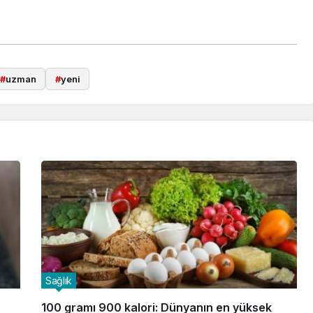
#
uzman
#
yeni
Sağlık
100 gramı 900 kalori: Dünyanın en yüksek