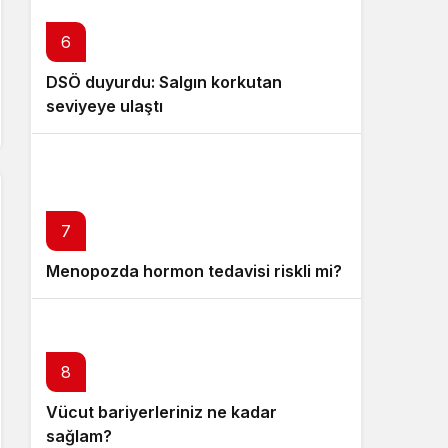
6
DSÖ duyurdu: Salgın korkutan
seviyeye ulaştı
7
Menopozda hormon tedavisi riskli mi?
8
Vücut bariyerleriniz ne kadar
sağlam?