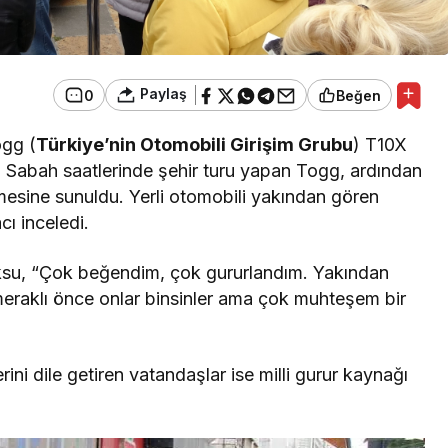
Paylaş
0
Beğen
ogg (
Türkiye’nin Otomobili Girişim Grubu
) T10X
ı. Sabah saatlerinde şehir turu yapan Togg, ardından
mesine sunuldu. Yerli otomobili yakından gören
cı inceledi.
ksu, “Çok beğendim, çok gururlandım. Yakından
raklı önce onlar binsinler ama çok muhteşem bir
ni dile getiren vatandaşlar ise milli gurur kaynağı