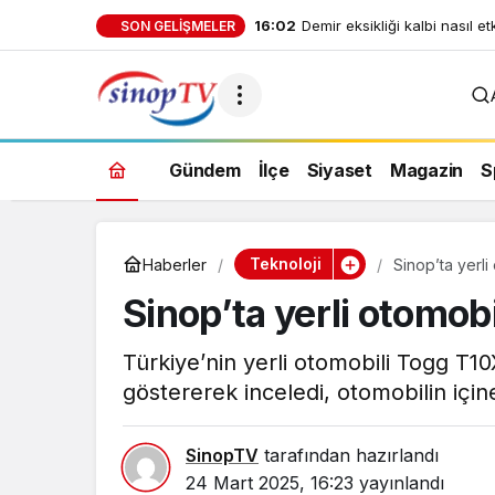
SON GELIŞMELER
Gündem
İlçe
Siyaset
Magazin
S
Teknoloji
Haberler
Sinop’ta yerli
Sinop’ta yerli otomobi
Türkiye’nin yerli otomobili Togg T1
göstererek inceledi, otomobilin içine
SinopTV
tarafından hazırlandı
24 Mart 2025, 16:23
yayınlandı