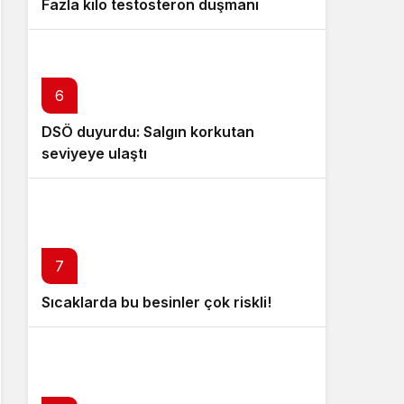
Fazla kilo testosteron düşmanı
6
DSÖ duyurdu: Salgın korkutan
seviyeye ulaştı
7
Sıcaklarda bu besinler çok riskli!