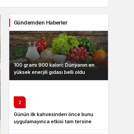
Sistem Modu
Sistem modunu seçin.
Gündemden Haberler
100 gramı 900 kalori: Dünyanın en
yüksek enerjili gıdası belli oldu
2
Günün ilk kahvesinden önce bunu
uygulamayınca etkisi tam tersine
dönüyor