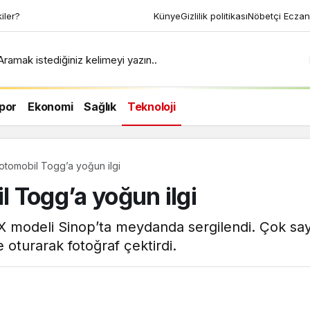
Künye
Gizlilik politikası
Nöbetçi Eczan
Aramak istediğiniz kelimeyi yazın..
por
Ekonomi
Sağlık
Teknoloji
 otomobil Togg’a yoğun ilgi
l Togg’a yoğun ilgi
0X modeli Sinop’ta meydanda sergilendi. Çok say
 oturarak fotoğraf çektirdi.