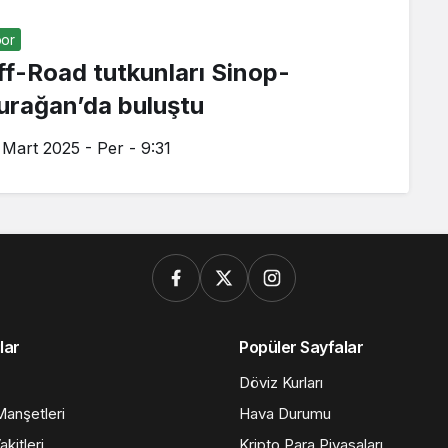
or
ff-Road tutkunları Sinop-
urağan’da buluştu
 Mart 2025 - Per - 9:31
lar
Popüler Sayfalar
Döviz Kurları
anşetleri
Hava Durumu
kitleri
Kripto Para Piyasaları