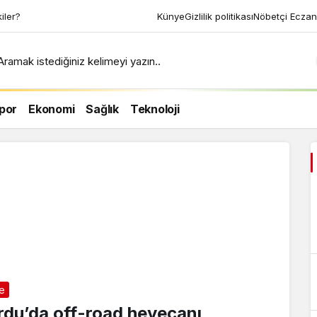
kiler?
Künye
Gizlilik politikası
Nöbetçi Eczan
Aramak istediğiniz kelimeyi yazın..
por
Ekonomi
Sağlık
Teknoloji
çe
rdu’da off-road heyecanı