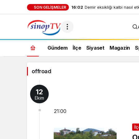
16:02
Demir eksikliği kalbi nasıl et
SON GELIŞMELER
offroad
Gündem
İlçe
Siyaset
Magazin
S
Haberleri
offroad
12
Ekim
21:00
İl
O