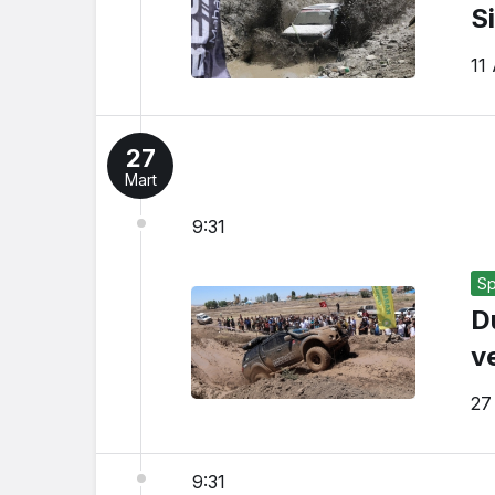
S
11
27
Mart
9:31
Sp
D
v
27
9:31