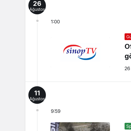
26
Ağustos
1:00
G
O
g
26
11
Ağustos
9:59
Sp