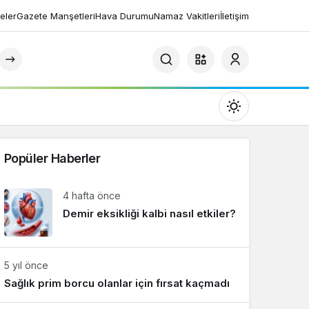
eler
Gazete Manşetleri
Hava Durumu
Namaz Vakitleri
İletişim
Mod
değiştir
Popüler Haberler
4 hafta önce
Demir eksikliği kalbi nasıl etkiler?
Gündüz Modu
Gündüz modunu seçin.
5 yıl önce
Gece Modu
Sağlık prim borcu olanlar için fırsat kaçmadı
Gece modunu seçin.