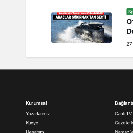
Sp
O
D
27
Kurumsal
Bağlantı
Yazarlarımız
Canlı TV
Künye
Gazete M
Hesabım
Namaz Va