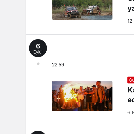
y
12
6
Eylül
22:59
G
K
e
6 