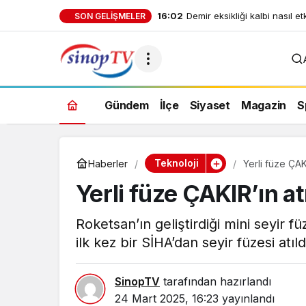
16:02
Gece uyanmalarına son: Aske
SON GELIŞMELER
dakikada derin uykuya dalı
Gündem
İlçe
Siyaset
Magazin
S
Teknoloji
Haberler
Yerli füze ÇAKI
Yerli füze ÇAKIR’ın at
Roketsan’ın geliştirdiği mini seyir 
ilk kez bir SİHA’dan seyir füzesi atıld
SinopTV
tarafından hazırlandı
24 Mart 2025, 16:23
yayınlandı