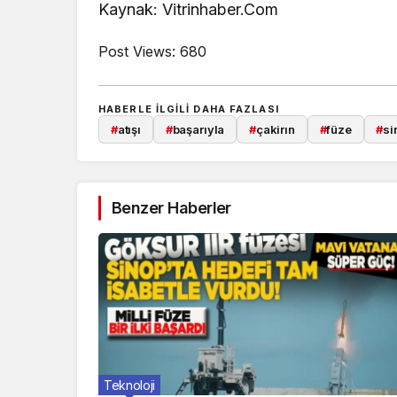
Kaynak: Vitrinhaber.Com
Post Views:
680
HABERLE ILGILI DAHA FAZLASI
#
atışı
#
başarıyla
#
çakirın
#
füze
#
si
Benzer Haberler
Teknoloji