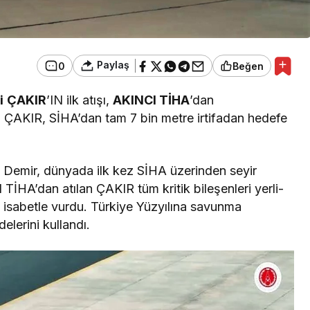
Paylaş
0
Beğen
i
ÇAKIR
’IN ilk atışı,
AKINCI TİHA
’dan
n ÇAKIR, SİHA’dan tam 7 bin metre irtifadan hedefe
l Demir, dünyada ilk kez SİHA üzerinden seyir
I TİHA’dan atılan ÇAKIR tüm kritik bileşenleri yerli-
m isabetle vurdu. Türkiye Yüzyılına savunma
elerini kullandı.