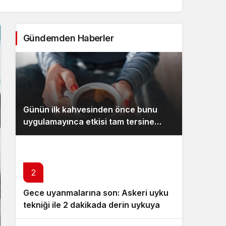
Sistem Modu
Sistem modunu seçin.
Gündemden Haberler
Günün ilk kahvesinden önce bunu
uygulamayınca etkisi tam tersine
dönüyor
2
Gece uyanmalarına son: Askeri uyku
tekniği ile 2 dakikada derin uykuya
dalın