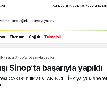
ri uyku tekniği ile 2
Künye
Gizlilik politikası
Nöbetçi Eczan
n
Aramak istediğiniz kelimeyi yazın..
por
Ekonomi
Sağlık
Teknoloji
R’ın atışı Sinop’ta başarıyla yapıldı
ışı Sinop’ta başarıyla yapıldı
füzesi ÇAKIR’ın ilk atışı AKINCI TİHA’ya yüklenere
ı.