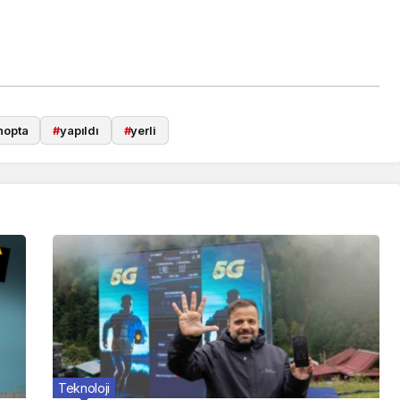
nopta
#
yapıldı
#
yerli
Teknoloji