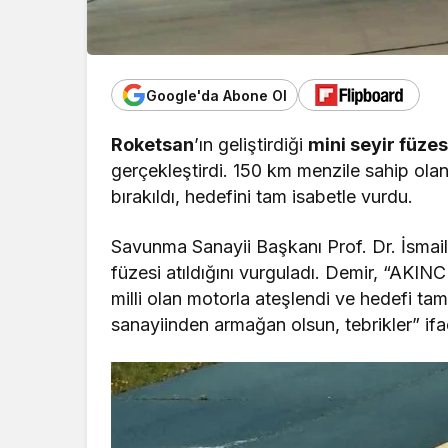
Google'da Abone Ol
Roketsan
’ın geliştirdiği
mini seyir füzes
gerçekleştirdi. 150 km menzile sahip ola
bırakıldı, hedefini tam isabetle vurdu.
Savunma Sanayii Başkanı Prof. Dr. İsmai
füzesi atıldığını vurguladı. Demir, “AKINC
milli olan motorla ateşlendi ve hedefi ta
sanayiinden armağan olsun, tebrikler” ifad