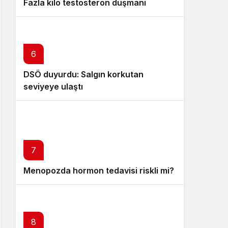
Fazla kilo testosteron düşmanı
6
DSÖ duyurdu: Salgın korkutan
seviyeye ulaştı
7
Menopozda hormon tedavisi riskli mi?
8