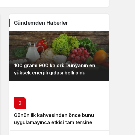
Sistem Modu
Sistem modunu seçin.
Gündemden Haberler
100 gramı 900 kalori: Dünyanın en
yüksek enerjili gıdası belli oldu
2
Günün ilk kahvesinden önce bunu
uygulamayınca etkisi tam tersine
dönüyor