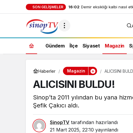
16:02
Demir eksikliği kalbi nasıl et
SON GELIŞMELER
Gündem
İlçe
Siyaset
Magazin
S
Magazin
Haberler
ALICISINI BUL
ALICISINI BULDU!
Sinop’ta 2011 yılından bu yana hizm
Şefik Çakıcı aldı.
SinopTV
tarafından hazırlandı
21 Mart 2025, 22:10
yayınlandı