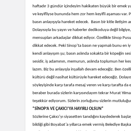
haftadır 3 gündür içindeyim hakikaten büyük bir emek ya
ve keyifliyse bununda hem zor hem keyifli aşaması var. Pe
basın anlayışıyla hareket edecek. Basın bir kitle iletişim 
Dolayısıyla bu yayın ve haberler dedikoduya değil bilgiye
mensupları arkadaşlar dikkat ediyor. Özellikle Sinop Pus
dikkat edecek. Peki Sinop’ta basın ne yapmalı bunu en i
kendi anlayışım şu; basın aslında sokakta bir köpeğin sesid
sesidir, iş adamının, memurun, aslında toplumun her kesi
lazım. Biz bu anlayışla inşallah devam edeceğiz. Ben özelli
kültürü değil nasihat kültürüyle hareket edeceğiz. Dolayıs
söyleyişinde karşı tarafa mesaj veren ve karşı tarafta da e
beraber burada sizlerin karşısındayım tekrar Murat Yılm
teşekkür ediyorum. Sizlerin zorluğunu sizlerin mutlulu
“SİNOP’A VE ÇAKICI’YA HAYIRLI OLSUN”
Sözlerine Çakıcı’yı siyasetten tanıdığını kaydederek başl
bildiği gibi Boyabat’a yıllarca emek vermiş Belediye Başk