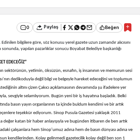
Paylaş
0
Beğen
i. Edinilen bilgilere göre, söz konusu yerel gazete uzun zamandır alıcısını
n sonunda, yapılan pazarlıklar sonucu Boyabat Belediye başkanlığı
KET EDECEĞİZ”
sın sektörünün, yetimin, öksüzün, esnafın, iş insanının ve memurun sesi
’nın dedikoduyla değil bilgi ve belgeyle hareket edeceğini ve toplumun
istediğinin altını çizen Çakıcı açıklamasının devamında şu ifadelere yer
yla, sevgiyle selamlıyorum. Bugün yeni bir iş hayatına başladık. Belki
tında basın yayın organlarının ta içinde buldum kendimi ve bir artık
geçenlere teşekkür ediyorum. Sinop Pusula Gazetesi yaklaşık 2011
a değer katan bir haber anlayışıyla ve bugünden itibaren de ben artık
radaki çalışanlara hem Sinop’umuz adına hem de basın dünyası adına ve
lsun kendilerinden. Kolay gelinmedi gazetecilik kolay değil ben son 1