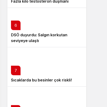
Fazla kilo testosteron düşmanı
6
DSÖ duyurdu: Salgın korkutan
seviyeye ulaştı
7
Sıcaklarda bu besinler çok riskli!