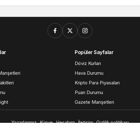
lar
Popüler Sayfalar
Döviz Kurları
anşetleri
Hava Durumu
kitleri
Kripto Para Piyasaları
umu
Puan Durumu
ight
Gazete Manşetleri
Yazarlarımız
Künye
Hesabım
İletişim
Gizlilik politikası
© Telif Hakkı 2026, Tüm Hakları Saklıdır