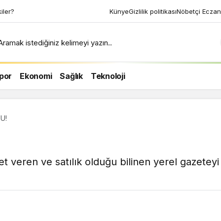
kiler?
Künye
Gizlilik politikası
Nöbetçi Eczan
Aramak istediğiniz kelimeyi yazın..
por
Ekonomi
Sağlık
Teknoloji
DU!
et veren ve satılık olduğu bilinen yerel gazetey