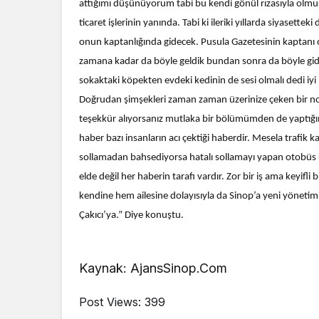
attığımı düşünüyorum tabi bu kendi gönül rızasıyla olmuş
ticaret işlerinin yanında. Tabi ki ileriki yıllarda siyasett
onun kaptanlığında gidecek. Pusula Gazetesinin kaptanı ol
zamana kadar da böyle geldik bundan sonra da böyle gidece
sokaktaki köpekten evdeki kedinin de sesi olmalı dedi iyi 
Doğrudan şimşekleri zaman zaman üzerinize çeken bir n
teşekkür alıyorsanız mutlaka bir bölümümden de yaptığınız
haber bazı insanların acı çektiği haberdir. Mesela trafik k
sollamadan bahsediyorsa hatalı sollamayı yapan otobüs ka
elde değil her haberin tarafı vardır. Zor bir iş ama keyifli
kendine hem ailesine dolayısıyla da Sinop’a yeni yönetimi
Çakıcı’ya.” Diye konuştu.
Kaynak: AjansSinop.Com
Post Views:
399