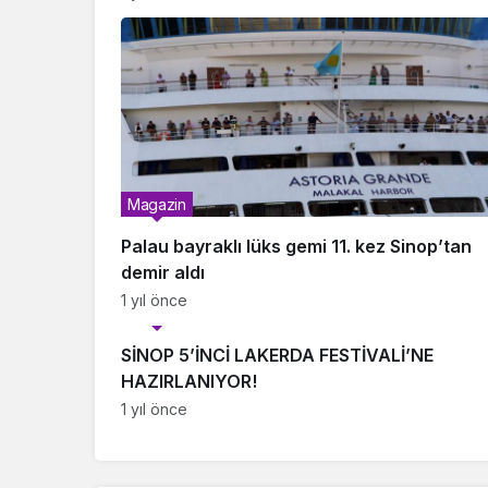
Magazin
Palau bayraklı lüks gemi 11. kez Sinop’tan
demir aldı
1 yıl önce
Magazin
SİNOP 5’İNCİ LAKERDA FESTİVALİ’NE
HAZIRLANIYOR!
1 yıl önce