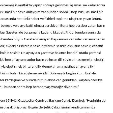
ni yemeğin mutfakta yapılıp sofraya gelinmesi aşaması ne kadar zorsa
ki nasıl bir basın anlayışım var bundan sonra Sinop Pusulası nasıl bir
aracı aslında her türlü haber ve fikirleri topluma ulaştıran yayın ürünü.
, belgeye ve olaya bağlı olması gerekiyor. Buna hep beraber zaten basın
ulası Gazetesi’de bu zamana kadar dikkat ettiği gibi bundan sonra da
yi benden büyük Gazeteci Cemiyeti Başkanımız var sizler var ama benim
ir, evdeki bir kedinin sesidir, yetimin sesidir, öksüzün sesidir, esnafın
minin sesidir. Dolayısıyla o gazeteye bakınca kendini orada görmesi
kle hep anlayışım şudur basın ve insan dili şöyle olması gerekir; eleştiri
ıyla eleştirmek bir tarafgillik demektir ama nasihat anlayana ilk
tkisini bulan bir söyleme şeklidir. Dolayısıyla bugün kızım Ece’yle
azer kardeşime ve burada bütün ekibe canıgönülden, kalpten özellikle
ğunu bundan sonra hep beraber yaşayacağız diyorum.”
ayan 15 Eylül Gazeteciler Cemiyeti Başkanı Cengiz Demirel; “Hepinizin de
anı olarak biliyoruz. Bugün de Şefik Çakıcı ismini kendi camiamıza