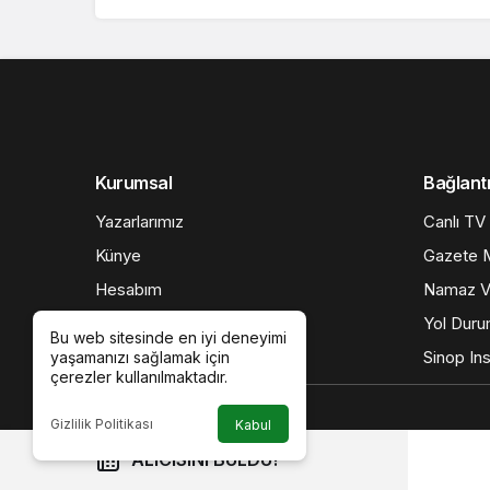
Kurumsal
Bağlantı
Yazarlarımız
Canlı TV
Künye
Gazete M
Hesabım
Namaz Va
İletişim
Yol Dur
Bu web sitesinde en iyi deneyimi
Gizlilik politikası
Sinop Ins
yaşamanızı sağlamak için
çerezler kullanılmaktadır.
Gizlilik Politikası
Kabul
ALICISINI BULDU!