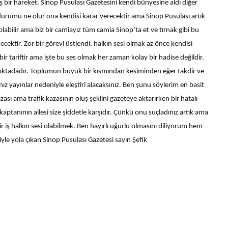
 bir hareket. Sinop Pusulası Gazetesini kendi bünyesine aldı diğer
eki durumu ne olur ona kendisi karar verecektir ama Sinop Pusulası artık
abilir ama biz bir camiayız tüm camia Sinop’ta et ve tırnak gibi bu
ktir. Zor bir görevi üstlendi, halkın sesi olmak az önce kendisi
bir tariftir ama işte bu ses olmak her zaman kolay bir hadise değildir.
oktadadır. Toplumun büyük bir kısmından kesiminden eğer takdir ve
 yayınlar nedeniyle eleştiri alacaksınız. Ben şunu söylerim en basit
azası ama trafik kazasının oluş şeklini gazeteye aktarırken bir hatalı
ptanının ailesi size şiddetle karşıdır. Çünkü onu suçladınız artık ama
 bir iş halkın sesi olabilmek. Ben hayırlı uğurlu olmasını diliyorum hem
yle yola çıkan Sinop Pusulası Gazetesi sayın Şefik