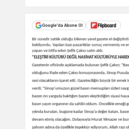
Google'da Abone Ol
Bir süredir satılık olduğu bilenen yerel gazete el değiştird
bekliyordu. Yapılan bazı pazarlıklar sonuç vermemiş ve e
yapan ve istifa eden Şefik Çakıcı satın aldı.
“ELEŞTİRİ KÜLTÜRÜ DEĞİL NASİHAT KÜLTÜRÜYLE HARE
Gazetenin ofisinde açıklamada bulunan Şefik Çakıcı; “Ba
olduğunu ifade eden Çakıcı konuşmasında, Sinop Pusulası
sesi olacaklarını işaret etti. Gazeteciliğin büyük bir emek 
verdi; “Sinop’umuzun güzel basın mensupları sizleri saygı
bazen ön yargıyla baktığım bazen eleştirdiğim siyasi haya
basın yayın organının da sahibi oldum. Öncelikle emeği 
yılında kurulan, bugüne kadar Sinop’a değer katan, basın
devam etmiş olacağım. Dolayısıyla Murat Yılmazer ve bu
şahsım adına da özellikle teşekkür ediyorum, Allah razı o