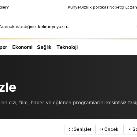
kiler?
Künye
Gizlilik politikası
Nöbetçi Eczan
Aramak istediğiniz kelimeyi yazın..
por
Ekonomi
Sağlık
Teknoloji
zle
en dizi, film, haber ve eğlence programlarını kesintisiz taki
Genişlet
Önceki
S