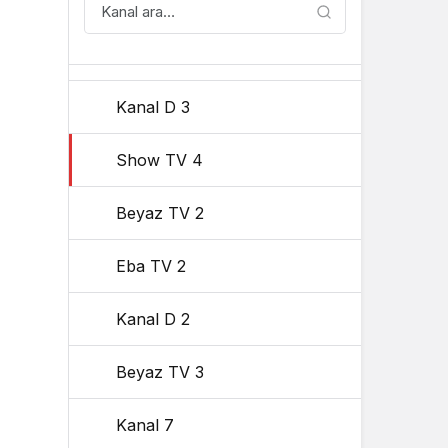
Tv8
Sistem Modu
Sistem modunu seçin.
Star TV
Kanal D 3
Show TV 4
Beyaz TV 2
Eba TV 2
Kanal D 2
Beyaz TV 3
Kanal 7