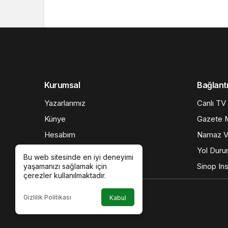
Kurumsal
Bağlantı
Yazarlarımız
Canlı TV
Künye
Gazete M
Hesabım
Namaz Va
İletişim
Yol Dur
Bu web sitesinde en iyi deneyimi
Gizlilik politikası
Sinop Ins
yaşamanızı sağlamak için
çerezler kullanılmaktadır.
Gizlilik Politikası
Kabul