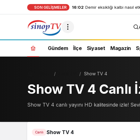
16:02
Demir eksikliği kalbi nasıl et
SON GELIŞMELER
Gündem
İlçe
Siyaset
Magazin
S
Haberler
Canlı TV
Show TV 4
Show TV 4 Canlı İ
Show TV 4 canlı yayını HD kalitesinde izle! Sevil
Show TV 4
Canlı