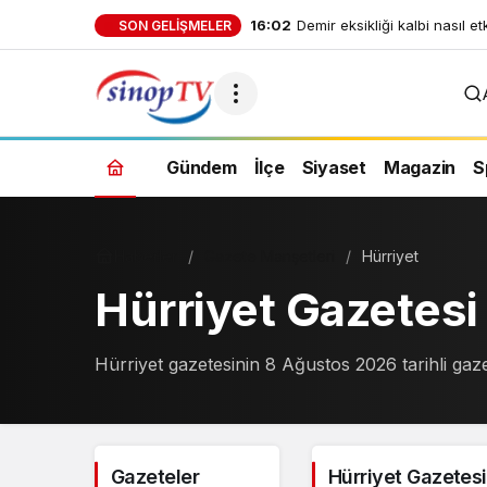
16:02
Gece uyanmalarına son: Aske
SON GELIŞMELER
dakikada derin uykuya dalı
Gündem
İlçe
Siyaset
Magazin
S
Haberler
Gazete Manşetleri
Hürriyet
Hürriyet Gazetes
Hürriyet gazetesinin 8 Ağustos 2026 tarihli gaz
Gazeteler
Hürriyet Gazetes