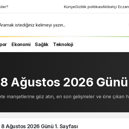
ri uyku tekniği ile 2
Künye
Gizlilik politikası
Nöbetçi Eczan
n
Aramak istediğiniz kelimeyi yazın..
por
Ekonomi
Sağlık
Teknoloji
i 8 Ağustos 2026 Günü
ete manşetlerine göz atın, en son gelişmeler ve öne çıkan h
i 8 Ağustos 2026 Günü 1. Sayfası