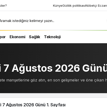
kiler?
Künye
Gizlilik politikası
Nöbetçi Eczan
Aramak istediğiniz kelimeyi yazın..
por
Ekonomi
Sağlık
Teknoloji
si 7 Ağustos 2026 Gün
zete manşetlerine göz atın, en son gelişmeler ve öne çıkan h
i 7 Ağustos 2026 Günü 1. Sayfası