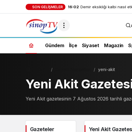
16:02
Demir eksikliği kalbi nasıl et
SON GELIŞMELER
Gündem
İlçe
Siyaset
Magazin
S
Haberler
Gazete Manşetleri
yeni-akit
Yeni Akit Gazete
Yeni Akit gazetesinin 7 Ağustos 2026 tarihli ga
Gazeteler
Yeni Akit Gazetes