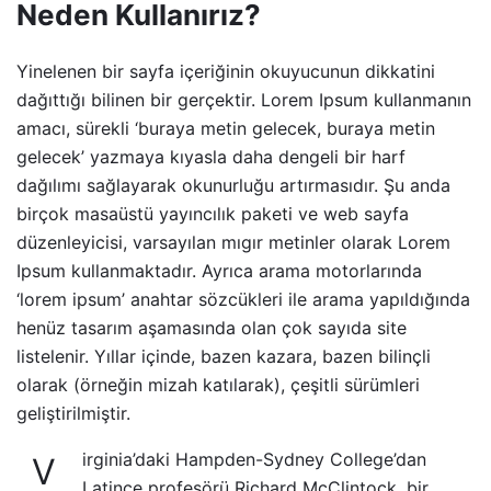
Neden Kullanırız?
Yinelenen bir sayfa içeriğinin okuyucunun dikkatini
dağıttığı bilinen bir gerçektir. Lorem Ipsum kullanmanın
amacı, sürekli ‘buraya metin gelecek, buraya metin
gelecek’ yazmaya kıyasla daha dengeli bir harf
dağılımı sağlayarak okunurluğu artırmasıdır. Şu anda
birçok masaüstü yayıncılık paketi ve web sayfa
düzenleyicisi, varsayılan mıgır metinler olarak Lorem
Ipsum kullanmaktadır. Ayrıca arama motorlarında
‘lorem ipsum’ anahtar sözcükleri ile arama yapıldığında
henüz tasarım aşamasında olan çok sayıda site
listelenir. Yıllar içinde, bazen kazara, bazen bilinçli
olarak (örneğin mizah katılarak), çeşitli sürümleri
geliştirilmiştir.
irginia’daki Hampden-Sydney College’dan
V
Latince profesörü Richard McClintock, bir