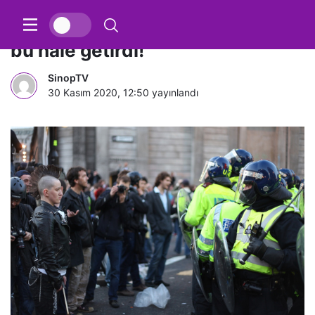
400 bin lira değerindeki aracını
bu hale getirdi!
SinopTV
30 Kasım 2020, 12:50
yayınlandı