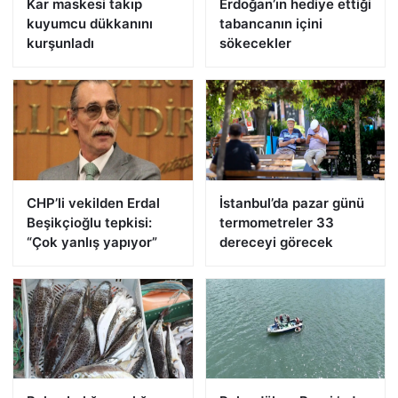
Kar maskesi takıp
Erdoğan’ın hediye ettiği
kuyumcu dükkanını
tabancanın içini
kurşunladı
sökecekler
CHP’li vekilden Erdal
İstanbul’da pazar günü
Beşikçioğlu tepkisi:
termometreler 33
“Çok yanlış yapıyor”
dereceyi görecek