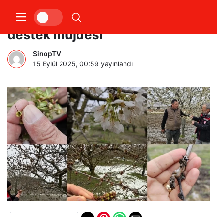
Zirai don mağduru çiftçilere
destek müjdesi
SinopTV
15 Eylül 2025, 00:59
yayınlandı