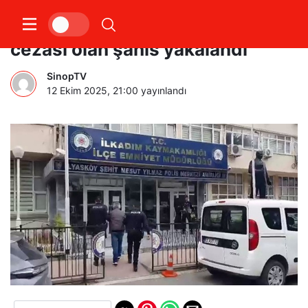
15 yıl 9 ay kesinleşmiş hapis
cezası olan şahıs yakalandı
SinopTV
12 Ekim 2025, 21:00
yayınlandı