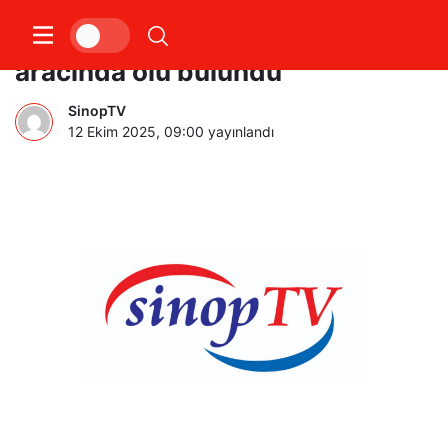
Oto tamircisi iş yerindeki
aracında ölü bulundu
SinopTV
12 Ekim 2025, 09:00
yayınlandı