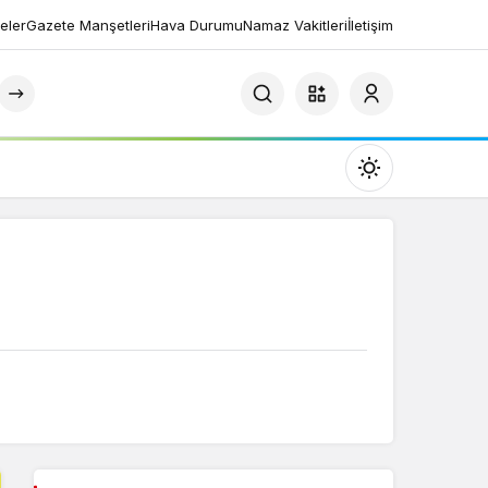
eler
Gazete Manşetleri
Hava Durumu
Namaz Vakitleri
İletişim
Mod
değiştir
Gündüz Modu
Gündüz modunu seçin.
Gece Modu
Gece modunu seçin.