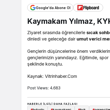
Google'da Abone Ol
Kaymakam Yılmaz, KYK 
Ziyaret sırasında öğrencilerle
sıcak sohb
dinledi ve geleceğe dair
umut verici me
Gençlerin düşüncelerine önem verdikler
gençlerimizin yanındayız. Eğitimde, spor 
şeklinde konuştu.
Kaynak: Vitrinhaber.Com
Post Views:
4.683
HABERLE ILGILI DAHA FAZLASI
#
bulustu
#
kaymakami
#
kyk
#
ogrencile