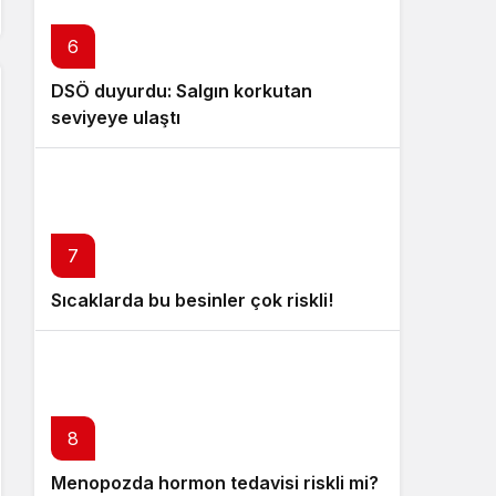
6
DSÖ duyurdu: Salgın korkutan
seviyeye ulaştı
7
Sıcaklarda bu besinler çok riskli!
8
Menopozda hormon tedavisi riskli mi?