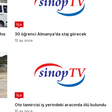
İlçe
hıs
30 öğrenci Almanya’da staj görecek
10 ay önce
İlçe
Oto tamircisi iş yerindeki aracında ölü bulundu
10 ay önce