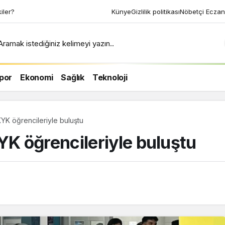
kiler?
Künye
Gizlilik politikası
Nöbetçi Eczan
Aramak istediğiniz kelimeyi yazın..
por
Ekonomi
Sağlık
Teknoloji
YK öğrencileriyle buluştu
K öğrencileriyle buluştu