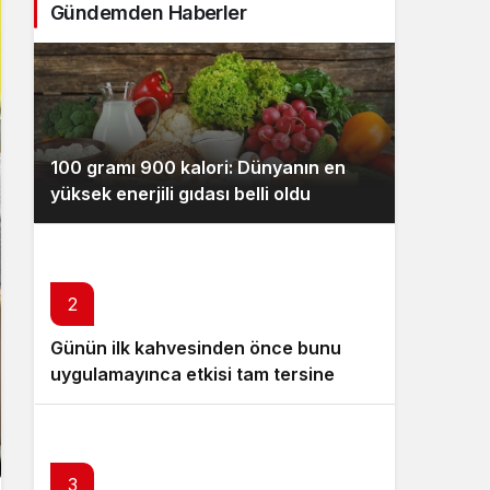
Gündemden Haberler
Sistem Modu
Sistem modunu seçin.
100 gramı 900 kalori: Dünyanın en
yüksek enerjili gıdası belli oldu
2
Günün ilk kahvesinden önce bunu
uygulamayınca etkisi tam tersine
dönüyor
3