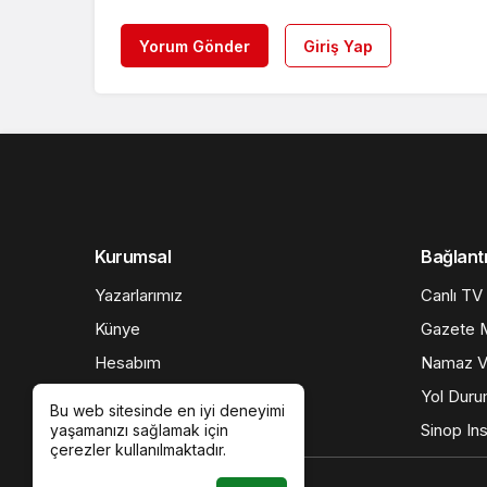
Yorum Gönder
Giriş Yap
Kurumsal
Bağlantı
Yazarlarımız
Canlı TV
Künye
Gazete M
Hesabım
Namaz Va
İletişim
Yol Dur
Bu web sitesinde en iyi deneyimi
Gizlilik politikası
Sinop Ins
yaşamanızı sağlamak için
çerezler kullanılmaktadır.