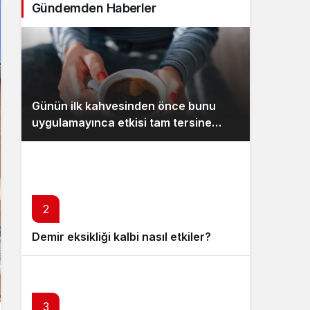
Gündemden Haberler
Sistem Modu
Sistem modunu seçin.
Günün ilk kahvesinden önce bunu
uygulamayınca etkisi tam tersine
dönüyor
2
Demir eksikliği kalbi nasıl etkiler?
3