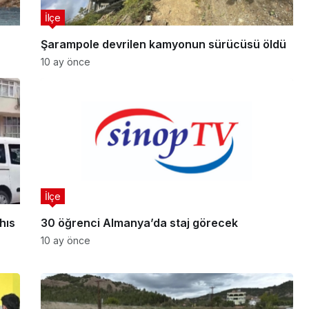
İlçe
Şarampole devrilen kamyonun sürücüsü öldü
10 ay önce
İlçe
hıs
30 öğrenci Almanya’da staj görecek
10 ay önce