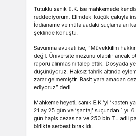
Tutuklu sanık E.K. ise mahkemede kendisi
reddediyorum. Elimdeki küçük çakıyla in
İddianame ve mütalaadaki suçlamaları ka
şeklinde konuştu.
Savunma avukatı ise, “Müvekkilim hakkında
değil. Üniversite mezunu olabilir ancak o
raporu alınmasını talep ettik. Dosyada ye
düşünüyoruz. Haksız tahrik altında eylem
zarar gelmemiştir. Basit yaralamadan ceza
ediyoruz” dedi.
Mahkeme heyeti, sanık E.K.’yi ’kasten yar
21 ay 25 gün ve ’şantaj’ suçundan 1 yıl 6
gün hapis cezasına ve 250 bin TL adli pa
birlikte serbest bırakıldı.