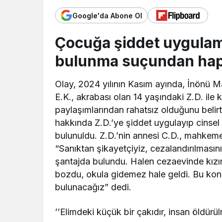
Google'da Abone Ol
Çocuğa şiddet uygulam
bulunma suçundan hapi
Olay, 2024 yılının Kasım ayında, İnönü Ma
E.K., akrabası olan 14 yaşındaki Z.D. ile 
paylaşımlarından rahatsız olduğunu belirt
hakkında Z.D.’ye şiddet uygulayıp cinsel
bulunuldu. Z.D.’nin annesi C.D., mahkeme
“Sanıktan şikayetçiyiz, cezalandırılmasın
şantajda bulundu. Halen cezaevinde kızım
bozdu, okula gidemez hale geldi. Bu kon
bulunacağız” dedi.
’’Elimdeki küçük bir çakıdır, insan öldür