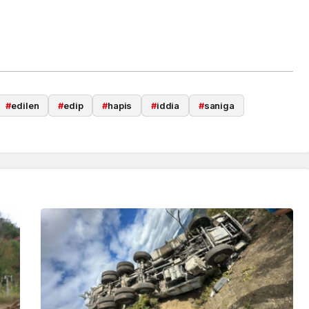
#
edilen
#
edip
#
hapis
#
iddia
#
saniga