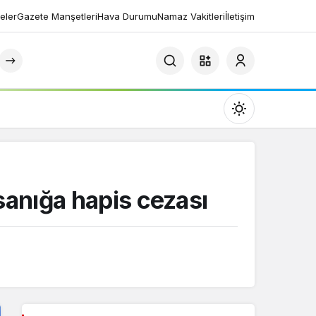
eler
Gazete Manşetleri
Hava Durumu
Namaz Vakitleri
İletişim
Mod
değiştir
sanığa hapis cezası
Gündüz Modu
Gündüz modunu seçin.
Gece Modu
Gece modunu seçin.