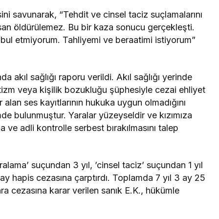
ni savunarak, “Tehdit ve cinsel taciz suçlamalarını
san öldürülemez. Bu bir kaza sonucu gerçekleşti.
bul etmiyorum. Tahliyemi ve beraatimi istiyorum”
 akıl sağlığı raporu verildi. Akıl sağlığı yerinde
tizm veya kişilik bozukluğu şüphesiyle cezai ehliyet
r alan ses kayıtlarının hukuka uygun olmadığını
de bulunmuştur. Yaralar yüzeyseldir ve kızımıza
 ve adli kontrolle serbest bırakılmasını talep
alama’ suçundan 3 yıl, ’cinsel taciz’ suçundan 1 yıl
 ay hapis cezasına çarptırdı. Toplamda 7 yıl 3 ay 25
ra cezasına karar verilen sanık E.K., hükümle