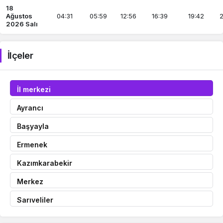
18
Ağustos
04:31
05:59
12:56
16:39
19:42
2
2026 Salı
İlçeler
İl merkezi
Ayrancı
Başyayla
Ermenek
Kazımkarabekir
Merkez
Sarıveliler