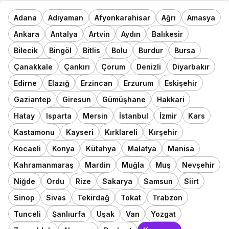
Adana
Adıyaman
Afyonkarahisar
Ağrı
Amasya
Ankara
Antalya
Artvin
Aydın
Balıkesir
Bilecik
Bingöl
Bitlis
Bolu
Burdur
Bursa
Çanakkale
Çankırı
Çorum
Denizli
Diyarbakır
Edirne
Elazığ
Erzincan
Erzurum
Eskişehir
Gaziantep
Giresun
Gümüşhane
Hakkari
Hatay
Isparta
Mersin
İstanbul
İzmir
Kars
Kastamonu
Kayseri
Kırklareli
Kırşehir
Kocaeli
Konya
Kütahya
Malatya
Manisa
Kahramanmaraş
Mardin
Muğla
Muş
Nevşehir
Niğde
Ordu
Rize
Sakarya
Samsun
Siirt
Sinop
Sivas
Tekirdağ
Tokat
Trabzon
Tunceli
Şanlıurfa
Uşak
Van
Yozgat