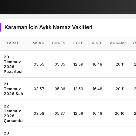
Karaman İçin Aylık Namaz Vakitleri
TARIH
İMSAK
GÜNEŞ
ÖĞLE
İKINDI
AKŞAM
Y
20
Temmuz
03:55
05:35
12:59
16:48
20:11
2
2026
Pazartesi
21
Temmuz
03:57
05:36
12:59
16:48
20:11
2
2026 Salı
22
Temmuz
03:58
05:37
12:59
16:48
20:10
2
2026
Çarşamba
23