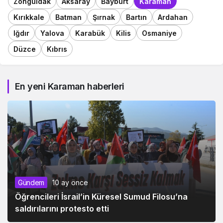
Zonguldak
Aksaray
Bayburt
Karaman
Kırıkkale
Batman
Şırnak
Bartın
Ardahan
Iğdır
Yalova
Karabük
Kilis
Osmaniye
Düzce
Kıbrıs
En yeni Karaman haberleri
Gündem
10 ay önce
Öğrencileri İsrail’in Küresel Sumud Filosu’na
saldırılarını protesto etti