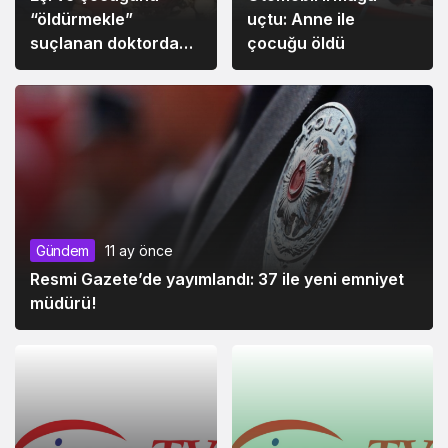
“öldürmekle”
uçtu: Anne ile
suçlanan doktordan
çocuğu öldü
son dakika
Gündem
11 ay önce
Resmi Gazete’de yayımlandı: 37 ile yeni emniyet
müdürü!