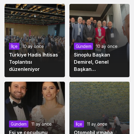
İlçe
10 ay önce
Gündem
10 ay önce
Türkiye Hadis İhtisas
Sinoplu Başkan
Toplantısı
Demirel, Genel
düzenleniyor
Başkan
Yardımcılığına
getirildi
Gündem
11 ay önce
İlçe
11 ay önce
Eşi ve çocuğunu
Otomobil ırmağa