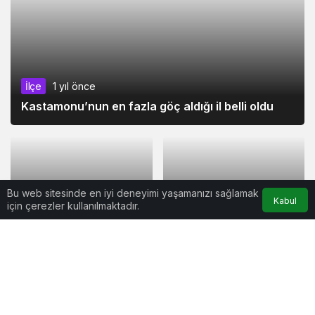
İlçe
1 yıl önce
Kastamonu’nun en fazla göç aldığı il belli oldu
Bu web sitesinde en iyi deneyimi yaşamanızı sağlamak
Kabul
için çerezler kullanılmaktadır.
Gündem
1 yıl önce
İlçe
1 yıl önce
Halkbank Gerze
Şubesi’nin yeni
Sinop dahil 72 ilde
müdürü göreve
dev operasyon