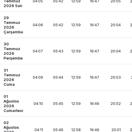
Temmuz
04:05
05:42
12:59
16:47
20:05
2
2026 Salı
29
Temmuz
04:06
05:42
12:59
16:47
20:04
2
2026
Çarşamba
30
Temmuz
04:07
05:43
12:59
16:47
20:04
2
2026
Perşembe
31
Temmuz
04:09
05:44
12:59
16:47
20:03
2026
Cuma
01
Ağustos
04:10
05:45
12:59
16:46
20:02
2
2026
Cumartesi
02
Ağustos
04:11
05:46
12:58
16:46
20:01
2