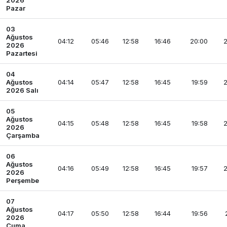
2026
Pazar
03
Ağustos
04:12
05:46
12:58
16:46
20:00
2
2026
Pazartesi
04
Ağustos
04:14
05:47
12:58
16:45
19:59
2
2026 Salı
05
Ağustos
04:15
05:48
12:58
16:45
19:58
2
2026
Çarşamba
06
Ağustos
04:16
05:49
12:58
16:45
19:57
2
2026
Perşembe
07
Ağustos
04:17
05:50
12:58
16:44
19:56
2026
Cuma