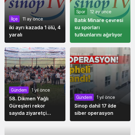
Spor
12 ay önce
İlçe
11 ay önce
Batık Minare çevresi
iki ayrı kazada 1 ölü, 4
su sporları
yaralı
tutkunlarını ağırlıyor
Gündem
1 yıl önce
Gündem
1 yıl önce
58. Dikmen Yağlı
Güreşleri rekor
Sinop dahil 17 ilde
sayıda ziyaretçi
siber operasyon
ağırladı