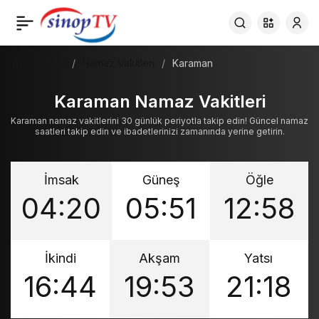
Haberler
Namaz Vakitleri
Karaman
Karaman Namaz Vakitleri
Karaman namaz vakitlerini 30 günlük periyotla takip edin! Güncel namaz
saatleri takip edin ve ibadetlerinizi zamanında yerine getirin.
İmsak
Güneş
Öğle
04:20
05:51
12:58
İkindi
Akşam
Yatsı
16:44
19:53
21:18