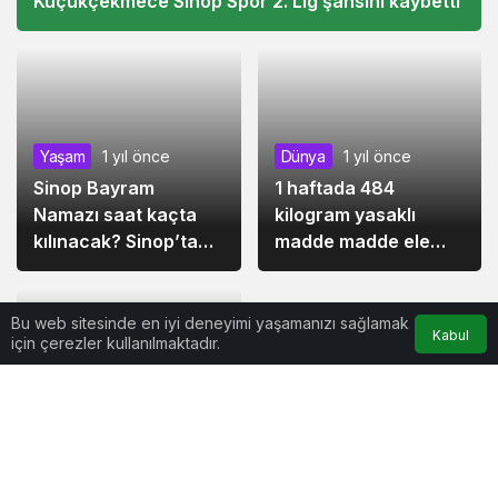
Spor
1 yıl önce
Küçükçekmece Sinop Spor 2. Lig şansını kaybetti
Dünya
1 yıl önce
Bu web sitesinde en iyi deneyimi yaşamanızı sağlamak
1 haftada 484
Kabul
için çerezler kullanılmaktadır.
Yaşam
1 yıl önce
kilogram yasaklı
Sinop Bayram
madde madde ele
Siyaset
1 yıl önce
Namazı saat kaçta
geçirildi
Bazı illerin milletvekili
kılınacak? Sinop’ta
sayısı değişti
Ramazan Bayramı
namazı ne zaman,