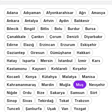
Adana
Adıyaman
Afyonkarahisar
Ağrı
Amasya
Ankara
Antalya
Artvin
Aydın
Balıkesir
Bilecik
Bingöl
Bitlis
Bolu
Burdur
Bursa
Çanakkale
Çankırı
Çorum
Denizli
Diyarbakır
Edirne
Elazığ
Erzincan
Erzurum
Eskişehir
Gaziantep
Giresun
Gümüşhane
Hakkari
Hatay
Isparta
Mersin
İstanbul
İzmir
Kars
Kastamonu
Kayseri
Kırklareli
Kırşehir
Kocaeli
Konya
Kütahya
Malatya
Manisa
Kahramanmaraş
Mardin
Muğla
Muş
Nevşehir
Niğde
Ordu
Rize
Sakarya
Samsun
Siirt
Sinop
Sivas
Tekirdağ
Tokat
Trabzon
Tunceli
Şanlıurfa
Uşak
Van
Yozgat