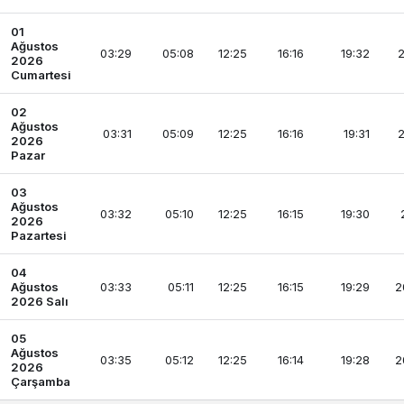
01
Ağustos
03:29
05:08
12:25
16:16
19:32
2
2026
Cumartesi
02
Ağustos
03:31
05:09
12:25
16:16
19:31
2
2026
Pazar
03
Ağustos
03:32
05:10
12:25
16:15
19:30
2026
Pazartesi
04
Ağustos
03:33
05:11
12:25
16:15
19:29
2
2026 Salı
05
Ağustos
03:35
05:12
12:25
16:14
19:28
2
2026
Çarşamba