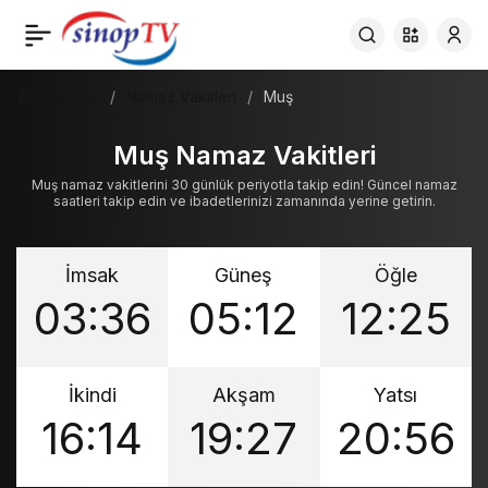
Haberler
Namaz Vakitleri
Muş
Muş Namaz Vakitleri
Muş namaz vakitlerini 30 günlük periyotla takip edin! Güncel namaz
saatleri takip edin ve ibadetlerinizi zamanında yerine getirin.
İmsak
Güneş
Öğle
03:36
05:12
12:25
İkindi
Akşam
Yatsı
16:14
19:27
20:56