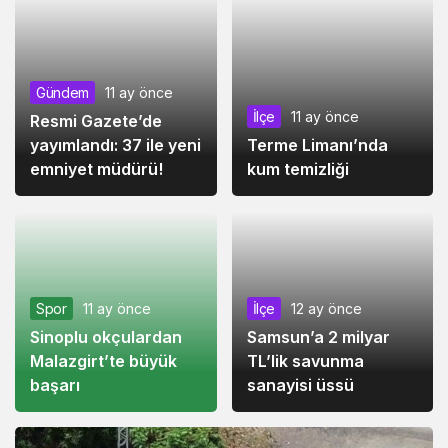
Gündem
11 ay önce
İlçe
11 ay önce
Resmi Gazete’de
yayımlandı: 37 ile yeni
Terme Limanı’nda
emniyet müdürü!
kum temizliği
Spor
11 ay önce
İlçe
12 ay önce
Sinoplu okçulardan
Samsun’a 2 milyar