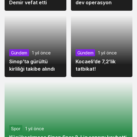
İlçe
12 ay önce
İlçe
1 yıl önce
Eski Bakan Mustafa
Sinop dahil 72 ilde
Demir vefat etti
dev operasyon
Gündem
1 yıl önce
Gündem
1 yıl önce
Sinop’ta gürültü
Kocaeli’de 7,2’lik
kirliliği takibe alındı
tatbikat!