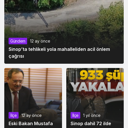
Malazgirt’te büyük
TL’lik savunma
başarı
sanayisi üssü
Gündem
12 ay önce
Sinop’ta tehlikeli yola mahalleliden acil önlem
çağrısı