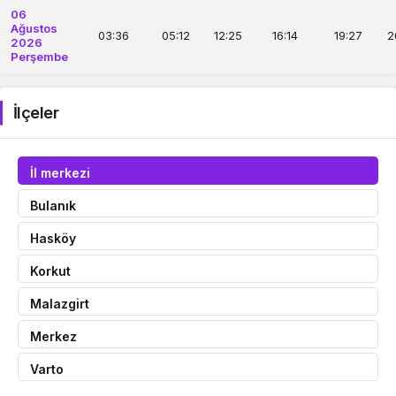
06
Ağustos
03:36
05:12
12:25
16:14
19:27
2
2026
Perşembe
İlçeler
İl merkezi
Bulanık
Hasköy
Korkut
Malazgirt
Merkez
Varto