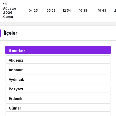
14
Ağustos
04:25
05:53
12:54
16:38
19:43
2
2026
Cuma
İlçeler
İl merkezi
Akdeniz
Anamur
Aydıncık
Bozyazı
Erdemli
Gülnar