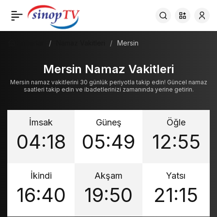
Haberler
Namaz Vakitleri
Mersin
Mersin Namaz Vakitleri
Mersin namaz vakitlerini 30 günlük periyotla takip edin! Güncel namaz
saatleri takip edin ve ibadetlerinizi zamanında yerine getirin.
İmsak
Güneş
Öğle
04:18
05:49
12:55
İkindi
Akşam
Yatsı
16:40
19:50
21:15