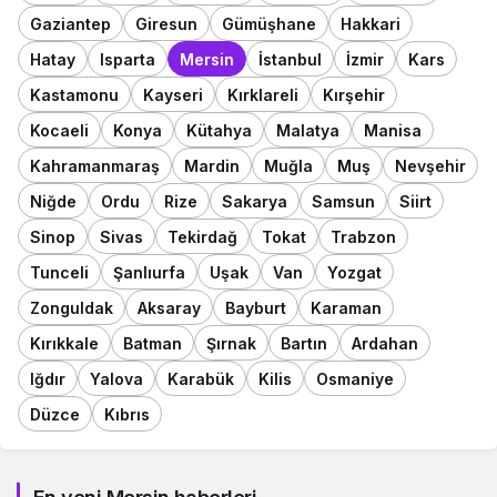
Gaziantep
Giresun
Gümüşhane
Hakkari
Hatay
Isparta
Mersin
İstanbul
İzmir
Kars
Kastamonu
Kayseri
Kırklareli
Kırşehir
Kocaeli
Konya
Kütahya
Malatya
Manisa
Kahramanmaraş
Mardin
Muğla
Muş
Nevşehir
Niğde
Ordu
Rize
Sakarya
Samsun
Siirt
Sinop
Sivas
Tekirdağ
Tokat
Trabzon
Tunceli
Şanlıurfa
Uşak
Van
Yozgat
Zonguldak
Aksaray
Bayburt
Karaman
Kırıkkale
Batman
Şırnak
Bartın
Ardahan
Iğdır
Yalova
Karabük
Kilis
Osmaniye
Düzce
Kıbrıs