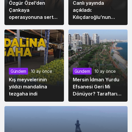
Özgür Özel’den
Canlı yayında
Çankaya
açıkladı:
operasyonuna sert
Kılıçdaroğlu’nun
tepki
cumhurbaşkanı adayı
için flaş kulis
Gündem
10 ay önce
Gündem
10 ay önce
Kış meyvelerinin
Mersin İdman Yurdu
yıldızı mandalina
Efsanesi Geri Mi
tezgaha indi
Dönüyor? Taraftarı
Heyecanlandıran
Gelişme