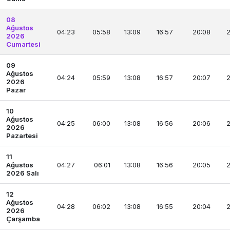
08
Ağustos
04:23
05:58
13:09
16:57
20:08
2
2026
Cumartesi
09
Ağustos
04:24
05:59
13:08
16:57
20:07
2
2026
Pazar
10
Ağustos
04:25
06:00
13:08
16:56
20:06
2
2026
Pazartesi
11
Ağustos
04:27
06:01
13:08
16:56
20:05
2
2026 Salı
12
Ağustos
04:28
06:02
13:08
16:55
20:04
2
2026
Çarşamba