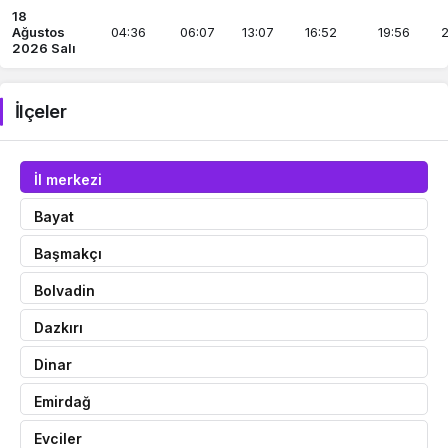
18
Ağustos
04:36
06:07
13:07
16:52
19:56
2
2026 Salı
İlçeler
İl merkezi
Bayat
Başmakçı
Bolvadin
Dazkırı
Dinar
Emirdağ
Evciler