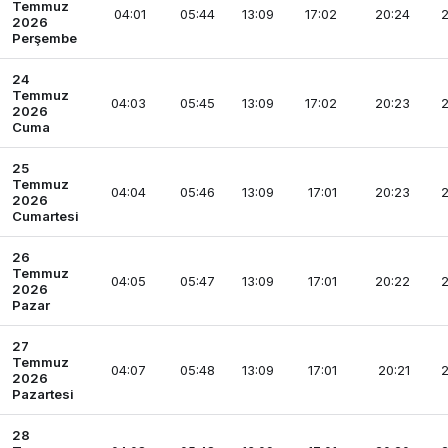
Temmuz
04:01
05:44
13:09
17:02
20:24
2
2026
Perşembe
24
Temmuz
04:03
05:45
13:09
17:02
20:23
2
2026
Cuma
25
Temmuz
04:04
05:46
13:09
17:01
20:23
2
2026
Cumartesi
26
Temmuz
04:05
05:47
13:09
17:01
20:22
2
2026
Pazar
27
Temmuz
04:07
05:48
13:09
17:01
20:21
2
2026
Pazartesi
28