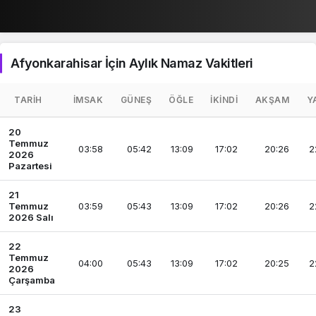
Afyonkarahisar İçin Aylık Namaz Vakitleri
TARIH
İMSAK
GÜNEŞ
ÖĞLE
İKINDI
AKŞAM
Y
20
Temmuz
03:58
05:42
13:09
17:02
20:26
2
2026
Pazartesi
21
Temmuz
03:59
05:43
13:09
17:02
20:26
2
2026 Salı
22
Temmuz
04:00
05:43
13:09
17:02
20:25
2
2026
Çarşamba
23