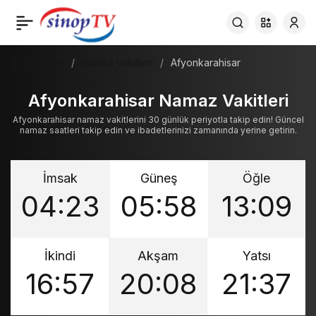
Haberler
Namaz Vakitleri
Afyonkarahisar
Afyonkarahisar Namaz Vakitleri
Afyonkarahisar namaz vakitlerini 30 günlük periyotla takip edin! Güncel
namaz saatleri takip edin ve ibadetlerinizi zamanında yerine getirin.
İmsak
Güneş
Öğle
04:23
05:58
13:09
İkindi
Akşam
Yatsı
16:57
20:08
21:37