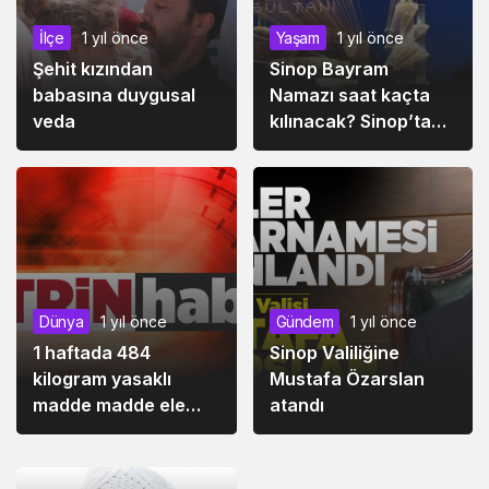
İlçe
1 yıl önce
Yaşam
1 yıl önce
Şehit kızından
Sinop Bayram
babasına duygusal
Namazı saat kaçta
veda
kılınacak? Sinop’ta
Ramazan Bayramı
namazı ne zaman,
saat kaçta 2025?
Dünya
1 yıl önce
Gündem
1 yıl önce
1 haftada 484
Sinop Valiliğine
kilogram yasaklı
Mustafa Özarslan
Siyaset
1 yıl önce
madde madde ele
atandı
Bazı illerin milletvekili sayısı değişti
geçirildi