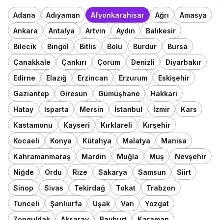
Adana
Adıyaman
Afyonkarahisar
Ağrı
Amasya
Ankara
Antalya
Artvin
Aydın
Balıkesir
Bilecik
Bingöl
Bitlis
Bolu
Burdur
Bursa
Çanakkale
Çankırı
Çorum
Denizli
Diyarbakır
Edirne
Elazığ
Erzincan
Erzurum
Eskişehir
Gaziantep
Giresun
Gümüşhane
Hakkari
Hatay
Isparta
Mersin
İstanbul
İzmir
Kars
Kastamonu
Kayseri
Kırklareli
Kırşehir
Kocaeli
Konya
Kütahya
Malatya
Manisa
Kahramanmaraş
Mardin
Muğla
Muş
Nevşehir
Niğde
Ordu
Rize
Sakarya
Samsun
Siirt
Sinop
Sivas
Tekirdağ
Tokat
Trabzon
Tunceli
Şanlıurfa
Uşak
Van
Yozgat
Zonguldak
Aksaray
Bayburt
Karaman