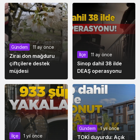
Gündem
11 ay önce
İlçe
11 ay önce
Zirai don mağduru
çiftçilere destek
Sinop dahil 38 ilde
müjdesi
DEAŞ operasyonu
Gündem
1 yıl önce
İlçe
1 yıl önce
TOKİ duyurdu: Açık