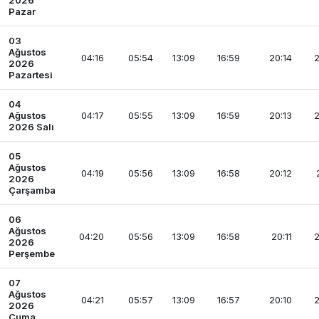
2026
Pazar
03
Ağustos
04:16
05:54
13:09
16:59
20:14
2
2026
Pazartesi
04
Ağustos
04:17
05:55
13:09
16:59
20:13
2
2026 Salı
05
Ağustos
04:19
05:56
13:09
16:58
20:12
2026
Çarşamba
06
Ağustos
04:20
05:56
13:09
16:58
20:11
2
2026
Perşembe
07
Ağustos
04:21
05:57
13:09
16:57
20:10
2
2026
Cuma