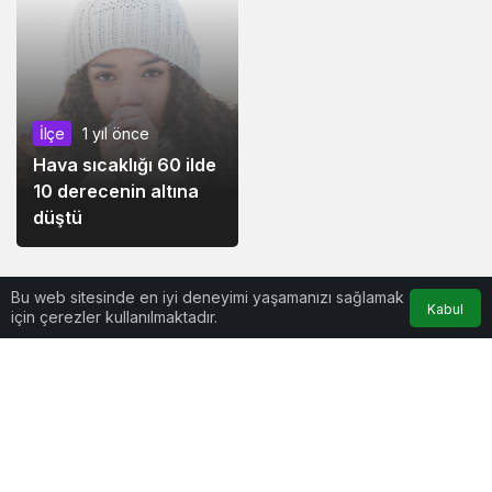
İlçe
1 yıl önce
Hava sıcaklığı 60 ilde
10 derecenin altına
düştü
Bu web sitesinde en iyi deneyimi yaşamanızı sağlamak
Kabul
için çerezler kullanılmaktadır.
Anasayfa
Akış
Hesabım
Kurumsal