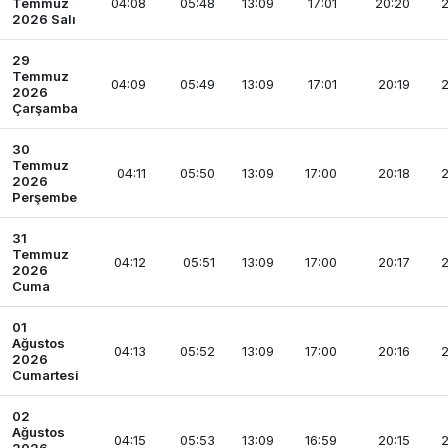
Temmuz
04:08
05:48
13:09
17:01
20:20
2
2026 Salı
29
Temmuz
04:09
05:49
13:09
17:01
20:19
2
2026
Çarşamba
30
Temmuz
04:11
05:50
13:09
17:00
20:18
2
2026
Perşembe
31
Temmuz
04:12
05:51
13:09
17:00
20:17
2
2026
Cuma
01
Ağustos
04:13
05:52
13:09
17:00
20:16
2
2026
Cumartesi
02
Ağustos
04:15
05:53
13:09
16:59
20:15
2