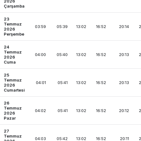
2026
Çarşamba
23
Temmuz
03:59
05:39
13:02
16:52
20:14
2
2026
Perşembe
24
Temmuz
04:00
05:40
13:02
16:52
20:13
2
2026
Cuma
25
Temmuz
04:01
05:41
13:02
16:52
20:13
2
2026
Cumartesi
26
Temmuz
04:02
05:41
13:02
16:52
20:12
2
2026
Pazar
27
Temmuz
04:03
05:42
13:02
16:52
20:11
2