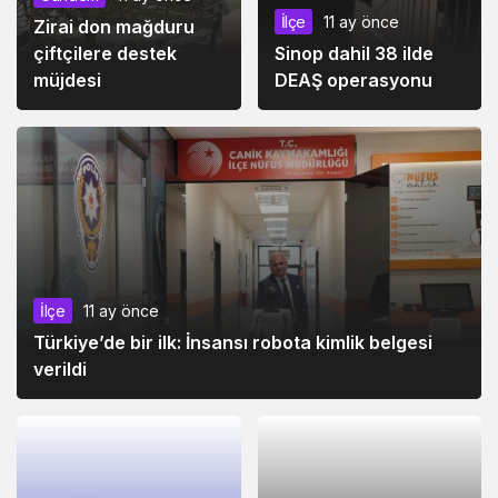
İlçe
11 ay önce
Zirai don mağduru
çiftçilere destek
Sinop dahil 38 ilde
müjdesi
DEAŞ operasyonu
İlçe
11 ay önce
Türkiye’de bir ilk: İnsansı robota kimlik belgesi
verildi