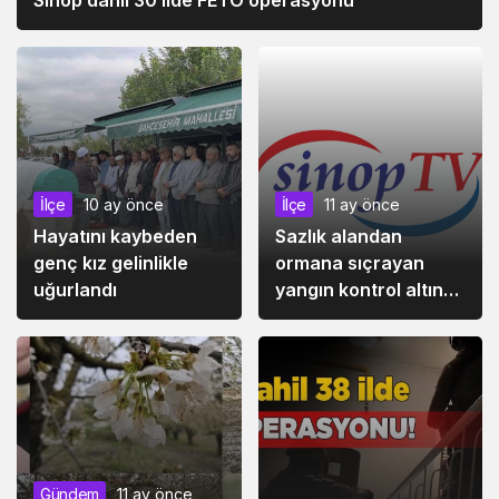
Sinop dahil 30 ilde FETÖ operasyonu
İlçe
10 ay önce
İlçe
11 ay önce
Hayatını kaybeden
Sazlık alandan
genç kız gelinlikle
ormana sıçrayan
uğurlandı
yangın kontrol altına
alındı
Gündem
11 ay önce