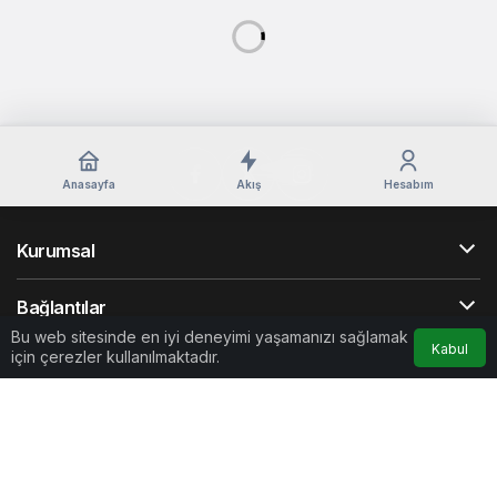
Gündem
12 ay önce
Sinop dahil 29 ilde FETÖ operasyonu
Bu web sitesinde en iyi deneyimi yaşamanızı sağlamak
Kabul
Gündem
1 yıl önce
için çerezler kullanılmaktadır.
İlçe
12 ay önce
Gençler tarımsal
Motosiklet minibüsle
üretimi yerinde
çarpıştı: 2 yaralı
inceledi