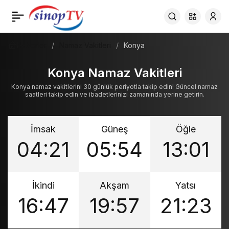
Haberler
Namaz Vakitleri
Konya
Konya Namaz Vakitleri
Konya namaz vakitlerini 30 günlük periyotla takip edin! Güncel namaz
saatleri takip edin ve ibadetlerinizi zamanında yerine getirin.
İmsak
Güneş
Öğle
04:21
05:54
13:01
İkindi
Akşam
Yatsı
16:47
19:57
21:23