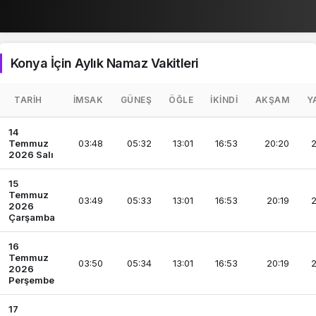
Konya İçin Aylık Namaz Vakitleri
TARIH
İMSAK
GÜNEŞ
ÖĞLE
İKINDI
AKŞAM
Y
14
Temmuz
03:48
05:32
13:01
16:53
20:20
2
2026 Salı
15
Temmuz
03:49
05:33
13:01
16:53
20:19
2
2026
Çarşamba
16
Temmuz
03:50
05:34
13:01
16:53
20:19
2
2026
Perşembe
17