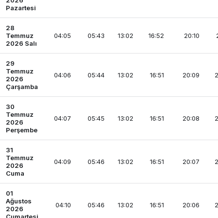
2026
Pazartesi
28
Temmuz
04:05
05:43
13:02
16:52
20:10
2026 Salı
29
Temmuz
04:06
05:44
13:02
16:51
20:09
2
2026
Çarşamba
30
Temmuz
04:07
05:45
13:02
16:51
20:08
2
2026
Perşembe
31
Temmuz
04:09
05:46
13:02
16:51
20:07
2
2026
Cuma
01
Ağustos
04:10
05:46
13:02
16:51
20:06
2
2026
Cumartesi