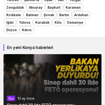
Zonguldak
Aksaray
Bayburt
Karaman
Kırıkkale
Batman
Şırnak
Bartın
Ardahan
Iğdır
Yalova
Karabük
Kilis
Osmaniye
Düzce
Kıbrıs
En yeni Konya haberleri
İlçe
10 ay önce