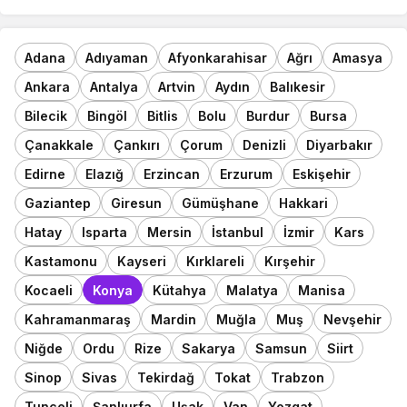
Adana
Adıyaman
Afyonkarahisar
Ağrı
Amasya
Ankara
Antalya
Artvin
Aydın
Balıkesir
Bilecik
Bingöl
Bitlis
Bolu
Burdur
Bursa
Çanakkale
Çankırı
Çorum
Denizli
Diyarbakır
Edirne
Elazığ
Erzincan
Erzurum
Eskişehir
Gaziantep
Giresun
Gümüşhane
Hakkari
Hatay
Isparta
Mersin
İstanbul
İzmir
Kars
Kastamonu
Kayseri
Kırklareli
Kırşehir
Kocaeli
Konya
Kütahya
Malatya
Manisa
Kahramanmaraş
Mardin
Muğla
Muş
Nevşehir
Niğde
Ordu
Rize
Sakarya
Samsun
Siirt
Sinop
Sivas
Tekirdağ
Tokat
Trabzon
Tunceli
Şanlıurfa
Uşak
Van
Yozgat