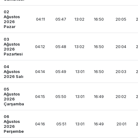
02
Ağustos
04:11
05:47
13:02
16:50
20:05
2
2026
Pazar
03
Ağustos
04:12
05:48
13:02
16:50
20:04
2
2026
Pazartesi
04
Ağustos
04:14
05:49
13:01
16:50
20:03
2
2026 Salı
05
Ağustos
04:15
05:50
13:01
16:49
20:02
2
2026
Çarşamba
06
Ağustos
04:16
05:51
13:01
16:49
20:01
2
2026
Perşembe