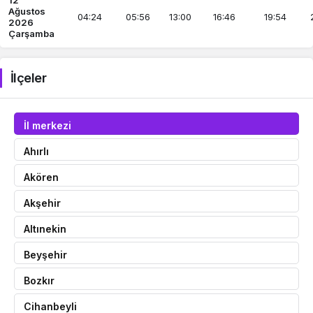
12
Ağustos
04:24
05:56
13:00
16:46
19:54
2026
Çarşamba
İlçeler
İl merkezi
Ahırlı
Akören
Akşehir
Altınekin
Beyşehir
Bozkır
Cihanbeyli