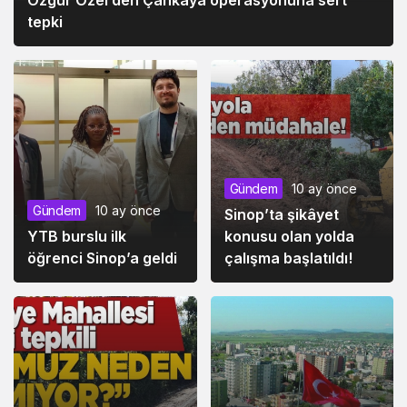
Özgür Özel’den Çankaya operasyonuna sert
tepki
Gündem
10 ay önce
Gündem
10 ay önce
Sinop’ta şikâyet
YTB burslu ilk
konusu olan yolda
öğrenci Sinop’a geldi
çalışma başlatıldı!