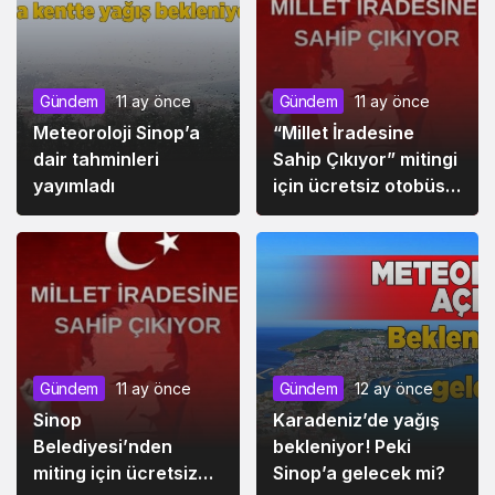
Gündem
11 ay önce
Gündem
11 ay önce
Meteoroloji Sinop’a
“Millet İradesine
dair tahminleri
Sahip Çıkıyor” mitingi
yayımladı
için ücretsiz otobüs
seferi
Gündem
11 ay önce
Gündem
12 ay önce
Sinop
Karadeniz’de yağış
Belediyesi’nden
bekleniyor! Peki
miting için ücretsiz
Sinop’a gelecek mi?