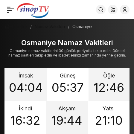
Haberler
Namaz Vakitleri
Osmaniye
Osmaniye Namaz Vakitleri
Osmaniye namaz vakitlerini 30 günlük periyotla takip edin! Güncel
namaz saatleri takip edin ve ibadetlerinizi zamanında yerine getirin.
İmsak
Güneş
Öğle
04:04
05:37
12:46
İkindi
Akşam
Yatsı
16:32
19:44
21:10