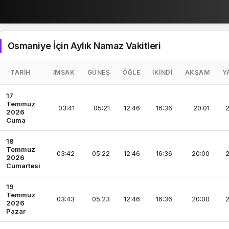
Osmaniye İçin Aylık Namaz Vakitleri
TARIH
İMSAK
GÜNEŞ
ÖĞLE
İKINDI
AKŞAM
Y
17
Temmuz
03:41
05:21
12:46
16:36
20:01
2
2026
Cuma
18
Temmuz
03:42
05:22
12:46
16:36
20:00
2
2026
Cumartesi
19
Temmuz
03:43
05:23
12:46
16:36
20:00
2
2026
Pazar