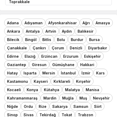
Toprakkale
Adana
Adıyaman
Afyonkarahisar
Ağrı
Amasya
Ankara
Antalya
Artvin
Aydın
Balıkesir
Bilecik
Bingöl
Bitlis
Bolu
Burdur
Bursa
Çanakkale
Çankırı
Çorum
Denizli
Diyarbakır
Edirne
Elazığ
Erzincan
Erzurum
Eskişehir
Gaziantep
Giresun
Gümüşhane
Hakkari
Hatay
Isparta
Mersin
İstanbul
İzmir
Kars
Kastamonu
Kayseri
Kırklareli
Kırşehir
Kocaeli
Konya
Kütahya
Malatya
Manisa
Kahramanmaraş
Mardin
Muğla
Muş
Nevşehir
Niğde
Ordu
Rize
Sakarya
Samsun
Siirt
Sinop
Sivas
Tekirdağ
Tokat
Trabzon