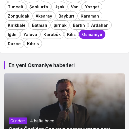
Tunceli
Şanlıurfa
Uşak
Van
Yozgat
Zonguldak
Aksaray
Bayburt
Karaman
Kırıkkale
Batman
Şırnak
Bartın
Ardahan
Iğdır
Yalova
Karabük
Kilis
Osmaniye
Düzce
Kıbrıs
En yeni Osmaniye haberleri
Gündem
4 hafta önce