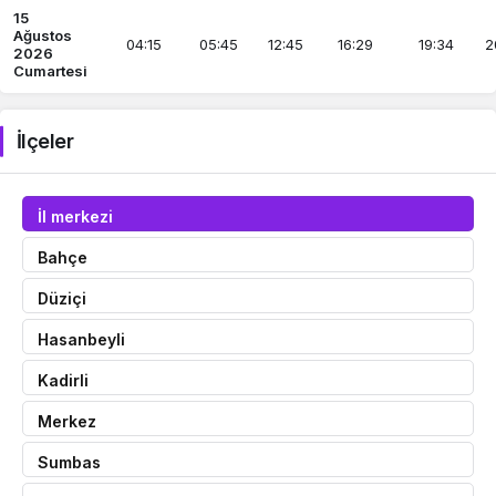
15
Ağustos
04:15
05:45
12:45
16:29
19:34
2
2026
Cumartesi
İlçeler
İl merkezi
Bahçe
Düziçi
Hasanbeyli
Kadirli
Merkez
Sumbas