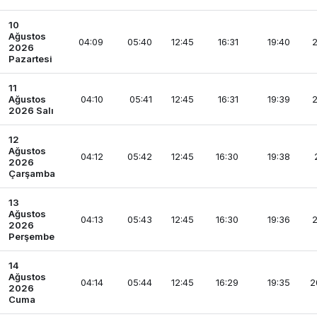
10
Ağustos
04:09
05:40
12:45
16:31
19:40
2
2026
Pazartesi
11
Ağustos
04:10
05:41
12:45
16:31
19:39
2
2026 Salı
12
Ağustos
04:12
05:42
12:45
16:30
19:38
2026
Çarşamba
13
Ağustos
04:13
05:43
12:45
16:30
19:36
2
2026
Perşembe
14
Ağustos
04:14
05:44
12:45
16:29
19:35
2
2026
Cuma