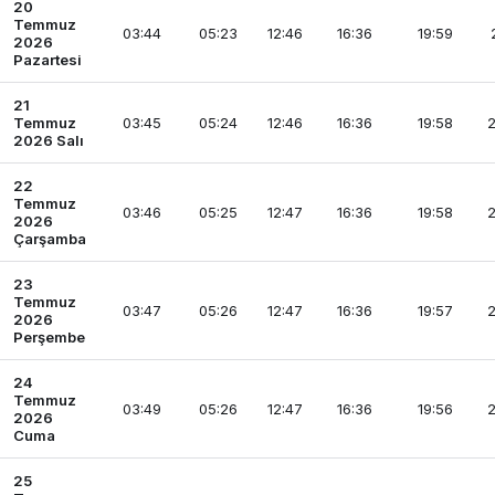
20
Temmuz
03:44
05:23
12:46
16:36
19:59
2026
Pazartesi
21
Temmuz
03:45
05:24
12:46
16:36
19:58
2
2026 Salı
22
Temmuz
03:46
05:25
12:47
16:36
19:58
2
2026
Çarşamba
23
Temmuz
03:47
05:26
12:47
16:36
19:57
2
2026
Perşembe
24
Temmuz
03:49
05:26
12:47
16:36
19:56
2
2026
Cuma
25