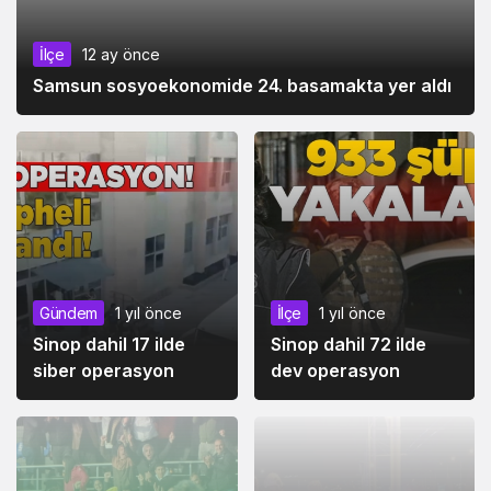
İlçe
12 ay önce
Samsun sosyoekonomide 24. basamakta yer aldı
Gündem
1 yıl önce
İlçe
1 yıl önce
Sinop dahil 17 ilde
Sinop dahil 72 ilde
siber operasyon
dev operasyon