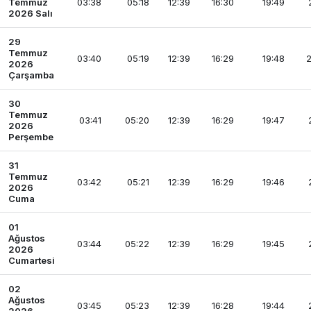
Temmuz
03:38
05:18
12:39
16:30
19:49
2026 Salı
29
Temmuz
03:40
05:19
12:39
16:29
19:48
2
2026
Çarşamba
30
Temmuz
03:41
05:20
12:39
16:29
19:47
2026
Perşembe
31
Temmuz
03:42
05:21
12:39
16:29
19:46
2026
Cuma
01
Ağustos
03:44
05:22
12:39
16:29
19:45
2026
Cumartesi
02
Ağustos
03:45
05:23
12:39
16:28
19:44