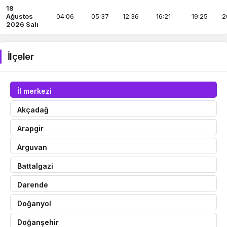
18
Ağustos
04:06
05:37
12:36
16:21
19:25
2
2026 Salı
İlçeler
İl merkezi
Akçadağ
Arapgir
Arguvan
Battalgazi
Darende
Doğanyol
Doğanşehir