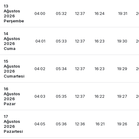
13
Ağustos
04:00
05:32
12:37
16:24
19:31
2
2026
Perşembe
14
Ağustos
04:01
05:33
12:37
16:23
19:30
2
2026
Cuma
15
Ağustos
04:02
05:34
12:37
16:23
19:29
2
2026
Cumartesi
16
Ağustos
04:03
05:35
12:37
16:22
19:27
2
2026
Pazar
17
Ağustos
04:05
05:36
12:36
16:21
19:26
2
2026
Pazartesi