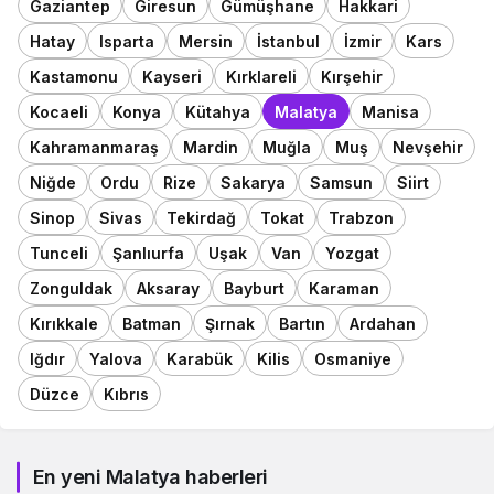
Gaziantep
Giresun
Gümüşhane
Hakkari
Hatay
Isparta
Mersin
İstanbul
İzmir
Kars
Kastamonu
Kayseri
Kırklareli
Kırşehir
Kocaeli
Konya
Kütahya
Malatya
Manisa
Kahramanmaraş
Mardin
Muğla
Muş
Nevşehir
Niğde
Ordu
Rize
Sakarya
Samsun
Siirt
Sinop
Sivas
Tekirdağ
Tokat
Trabzon
Tunceli
Şanlıurfa
Uşak
Van
Yozgat
Zonguldak
Aksaray
Bayburt
Karaman
Kırıkkale
Batman
Şırnak
Bartın
Ardahan
Iğdır
Yalova
Karabük
Kilis
Osmaniye
Düzce
Kıbrıs
En yeni Malatya haberleri