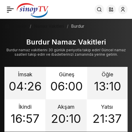
Haberler
Namaz Vakitleri
Burdur
Burdur Namaz Vakitleri
Burdur namaz vakitlerini 30 günlük periyotla takip edin! Güncel namaz
saatleri takip edin ve ibadetlerinizi zamanında yerine getirin.
İmsak
Güneş
Öğle
04:26
06:00
13:10
İkindi
Akşam
Yatsı
16:57
20:10
21:37