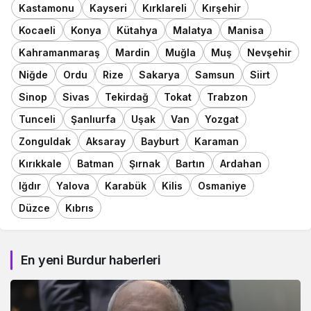
Kastamonu
Kayseri
Kırklareli
Kırşehir
Kocaeli
Konya
Kütahya
Malatya
Manisa
Kahramanmaraş
Mardin
Muğla
Muş
Nevşehir
Niğde
Ordu
Rize
Sakarya
Samsun
Siirt
Sinop
Sivas
Tekirdağ
Tokat
Trabzon
Tunceli
Şanlıurfa
Uşak
Van
Yozgat
Zonguldak
Aksaray
Bayburt
Karaman
Kırıkkale
Batman
Şırnak
Bartın
Ardahan
Iğdır
Yalova
Karabük
Kilis
Osmaniye
Düzce
Kıbrıs
En yeni Burdur haberleri