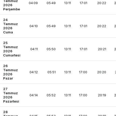
Temmuz
04:09
05:49
13:11
17:01
20:22
2
2026
Perşembe
24
Temmuz
04:10
05:49
13:11
17:01
20:22
2
2026
Cuma
25
Temmuz
04:11
05:50
13:11
17:01
20:21
2
2026
Cumartesi
26
Temmuz
04:12
05:51
13:11
17:00
20:20
2026
Pazar
27
Temmuz
04:14
05:52
13:11
17:00
20:19
2
2026
Pazartesi
28