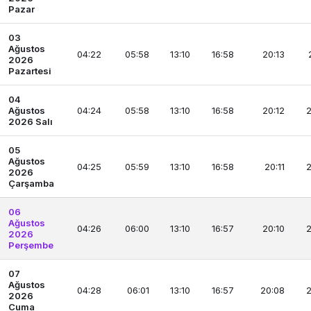
Pazar
03
Ağustos
04:22
05:58
13:10
16:58
20:13
2026
Pazartesi
04
Ağustos
04:24
05:58
13:10
16:58
20:12
2
2026 Salı
05
Ağustos
04:25
05:59
13:10
16:58
20:11
2
2026
Çarşamba
06
Ağustos
04:26
06:00
13:10
16:57
20:10
2
2026
Perşembe
07
Ağustos
04:28
06:01
13:10
16:57
20:08
2
2026
Cuma