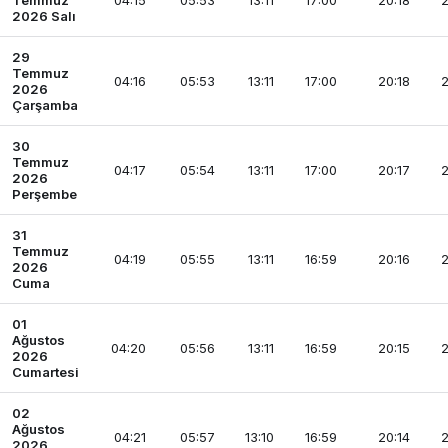
Temmuz
04:15
05:53
13:11
17:00
20:18
2
2026 Salı
29
Temmuz
04:16
05:53
13:11
17:00
20:18
2
2026
Çarşamba
30
Temmuz
04:17
05:54
13:11
17:00
20:17
2
2026
Perşembe
31
Temmuz
04:19
05:55
13:11
16:59
20:16
2
2026
Cuma
01
Ağustos
04:20
05:56
13:11
16:59
20:15
2
2026
Cumartesi
02
Ağustos
04:21
05:57
13:10
16:59
20:14
2
2026