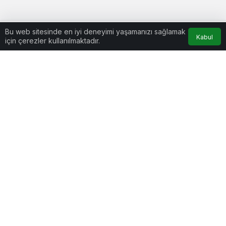
Bu web sitesinde en iyi deneyimi yaşamanızı sağlamak
Kabul
için çerezler kullanılmaktadır.
Anasayfa
Akış
Hesabım
Kurumsal
Bağlantılar
Popüler Sayfalar
Gündeme Dair
Yazarlarımız
Künye
Hesabım
İletişim
Gizlilik politikası
© Telif Hakkı 2026, Tüm Hakları Saklıdır