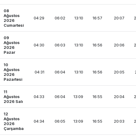
08
Ağustos
04:29
06:02
13:10
16:57
20:07
2
2026
Cumartesi
09
Ağustos
04:30
06:03
13:10
16:56
20:06
2
2026
Pazar
10
Ağustos
04:31
06:04
13:10
16:56
20:05
2026
Pazartesi
11
Ağustos
04:33
06:04
13:09
16:55
20:04
2
2026 Salı
12
Ağustos
04:34
06:05
13:09
16:55
20:03
2
2026
Çarşamba