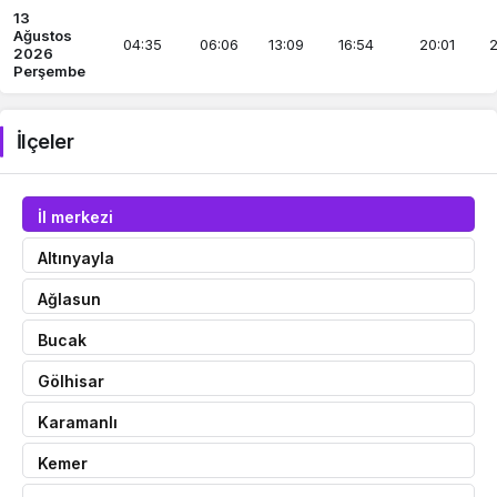
13
Ağustos
04:35
06:06
13:09
16:54
20:01
2
2026
Perşembe
İlçeler
İl merkezi
Altınyayla
Ağlasun
Bucak
Gölhisar
Karamanlı
Kemer