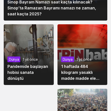
Sinop Bayram Namazı saat kaçta kılınacak?
Sinop’ta Ramazan Bayramı namazı ne zaman,
saat kaçta 2025?
Dünya
1 yıl önce
Dünya
1 yıl önce
Pandemide başlayan
1 haftada 484
Siyaset
1 yıl önce
hobisi sanata
kilogram yasaklı
Bazı illerin milletvekili
dönüştü
madde madde ele
sayısı değişti
geçirildi