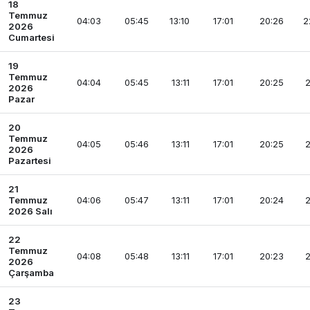
18
Temmuz
04:03
05:45
13:10
17:01
20:26
2
2026
Cumartesi
19
Temmuz
04:04
05:45
13:11
17:01
20:25
2
2026
Pazar
20
Temmuz
04:05
05:46
13:11
17:01
20:25
2
2026
Pazartesi
21
Temmuz
04:06
05:47
13:11
17:01
20:24
2
2026 Salı
22
Temmuz
04:08
05:48
13:11
17:01
20:23
2
2026
Çarşamba
23