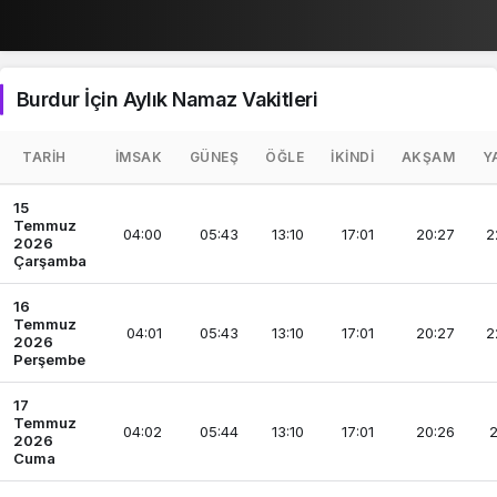
Burdur İçin Aylık Namaz Vakitleri
TARIH
İMSAK
GÜNEŞ
ÖĞLE
İKINDI
AKŞAM
Y
15
Temmuz
04:00
05:43
13:10
17:01
20:27
2
2026
Çarşamba
16
Temmuz
04:01
05:43
13:10
17:01
20:27
2
2026
Perşembe
17
Temmuz
04:02
05:44
13:10
17:01
20:26
2
2026
Cuma