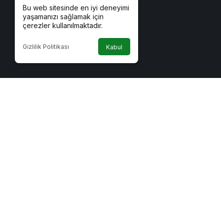
Bu web sitesinde en iyi deneyimi
yaşamanızı sağlamak için
çerezler kullanılmaktadır.
Gizlilik Politikası
Kabul
Kurumsal
Bağlantı
Yazarlarımız
Canlı TV
Künye
Gazete M