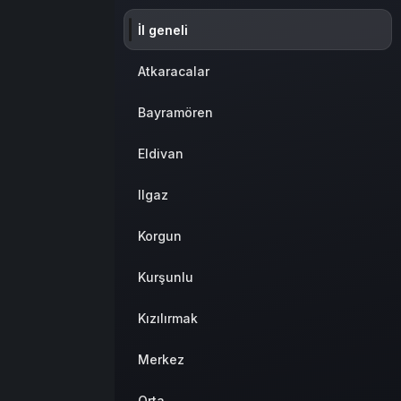
Sistem Modu
İl geneli
Sistem modunu seçin.
Atkaracalar
Bayramören
Eldivan
Ilgaz
Korgun
Kurşunlu
Kızılırmak
Merkez
Orta