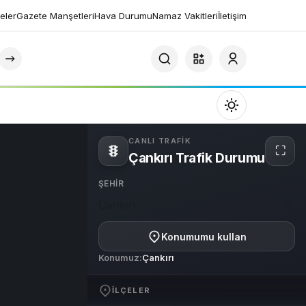
eler
Gazete Manşetleri
Hava Durumu
Namaz Vakitleri
İletişim
Mod
değiştir
CANLI TRAFIK
⛶
Çankırı Trafik Durumu
Tam
ekra
ŞEHIR
Çankırı
Gündüz Modu
Gündüz modunu seçin.
Konumumu kullan
Konumuz:
Çankırı
Gece Modu
Gece modunu seçin.
İLÇELER