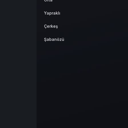
Yapraklı
Çerkeş
Şabanözü