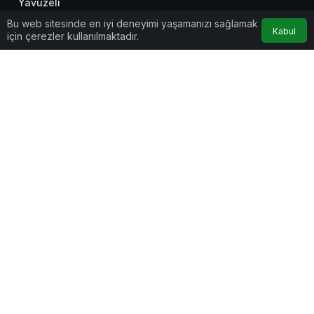
Yavuzeli
Bu web sitesinde en iyi deneyimi yaşamanızı sağlamak
Kabul
İslahiye
için çerezler kullanılmaktadır.
Şahinbey
Şehitkamil
Anasayfa
Akış
Hesabım
Kurumsal
Bağlantılar
Popüler Sayfalar
Gündeme Dair
Yazarlarımız
Künye
Hesabım
İletişim
Gizlilik politikası