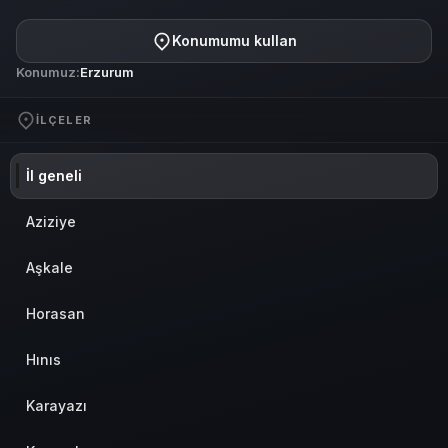
Konumumu kullan
Konumuz:
Erzurum
İLÇELER
İl geneli
Aziziye
Aşkale
Horasan
Hınıs
Karayazı